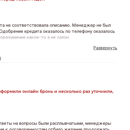
 та не соответствовала описанию. Менеджер не был
. Одобрение кредита оказалось по телефону оказалось
оразумение какое-то а не салон.
Развернуть
)
оформили онлайн бронь и несколько раз уточнили,
 Ответы на вопросы были расплывчатыми, менеджеры
ние к договоренностям отбило желание продолжать