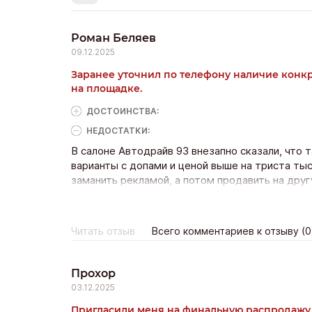
Роман Беляев
09.12.2025
Заранее уточнил по телефону наличие конк
на площадке.
ДОСТОИНCТВА:
НЕДОСТАТКИ:
В салоне Автодрайв 93 внезапно сказали, что 
варианты с допами и ценой выше на триста ты
заманить рекламой, а потом продавить на друг
заблуждение, реагировали так, будто я что-то
машины.
Читать отзыв
Всего комментариев к отзыву (0
Прохор
03.12.2025
Пригласили меня на финальную распродажу