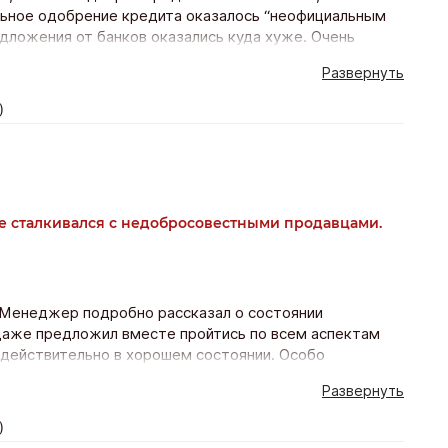
льное одобрение кредита оказалось “неофициальным
едложения от банков оказались куда хуже. Очень
Развернуть
)
же сталкивался с недобросовестными продавцами.
 Менеджер подробно рассказал о состоянии
даже предложил вместе пройтись по всем аспектам
 действительно в хорошем состоянии. Особо
они не торопили не навязывали и не пытались склонить
Развернуть
ия прошел быстро и без лишних вопросов. Уехал очень
)