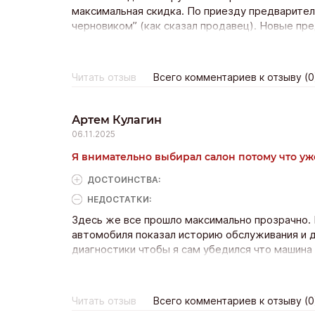
максимальная скидка. По приезду предварите
черновиком” (как сказал продавец). Новые пр
стремное место.
Читать отзыв
Всего комментариев к отзыву (0
Артем Кулагин
06.11.2025
Я внимательно выбирал салон потому что у
ДОСТОИНCТВА:
НЕДОСТАТКИ:
Здесь же все прошло максимально прозрачно.
автомобиля показал историю обслуживания и 
диагностики чтобы я сам убедился что машина
порадовало спокойное отношение сотрудников 
к более дорогому варианту. Процесс оформлен
довольным.
Читать отзыв
Всего комментариев к отзыву (0