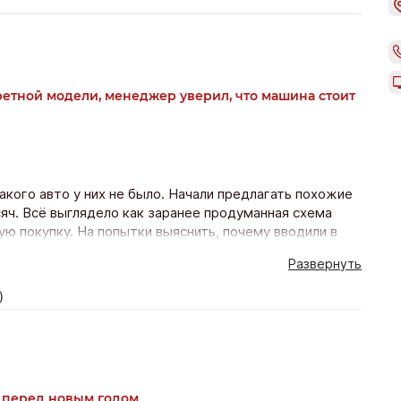
ретной модели, менеджер уверил, что машина стоит
такого авто у них не было. Начали предлагать похожие
сяч. Всё выглядело как заранее продуманная схема
ую покупку. На попытки выяснить, почему вводили в
 неправильно понял. Уехал раздраженным и без
Развернуть
)
 перед новым годом