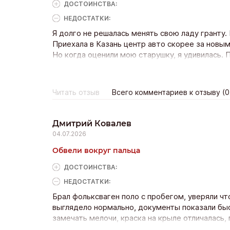
ДОСТОИНCТВА:
НЕДОСТАТКИ:
Я долго не решалась менять свою ладу гранту.
Приехала в Казань центр авто скорее за новым 
Но когда оценили мою старушку, я удивилась. 
красивая, обслуживалась вовремя. Предложили
поняла, что менять буду тут. В итоге я внесла
немного и уехала на новой. Чувствую себя как
Читать отзыв
Всего комментариев к отзыву (0
Дмитрий Ковалев
04.07.2026
Обвели вокруг пальца
ДОСТОИНCТВА:
НЕДОСТАТКИ:
Брал фольксваген поло с пробегом, уверяли ч
выглядело нормально, документы показали быс
замечать мелочи, краска на крыле отличалась,
Пробег тоже скручен, разница почти в два раза