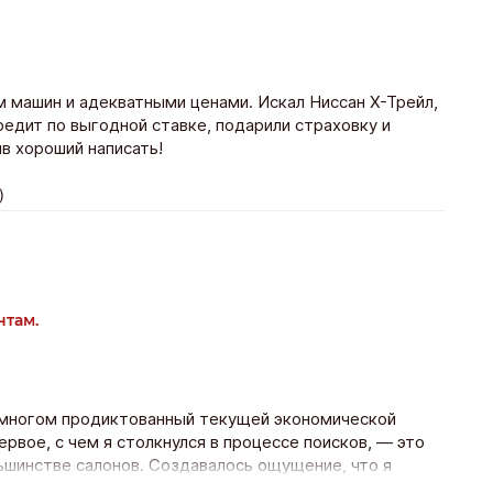
 машин и адекватными ценами. Искал Ниссан Х-Трейл,
едит по выгодной ставке, подарили страховку и
ыв хороший написать!
)
нтам.
о многом продиктованный текущей экономической
ервое, с чем я столкнулся в процессе поисков, — это
шинстве салонов. Создавалось ощущение, что я
дала меня в в Казань Центр Авто. Здесь меня