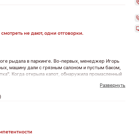
смотреть не дают, одни отговорки.
тоге рыдала в паркинге. Во-первых, менеджер Игорь
рых, машину дали с грязным салоном и пустым баком,
стка". Когда открыла капот, обнаружила промасленный
ьбу поднять авто на подъемник заявили: "это только
Развернуть
 а потом мы может покажем, что вы купили. Абсурд.
горячую линию — перевели в отдел, который отвечает
)
хотят. Больше туда ни ногой.
омпетентности