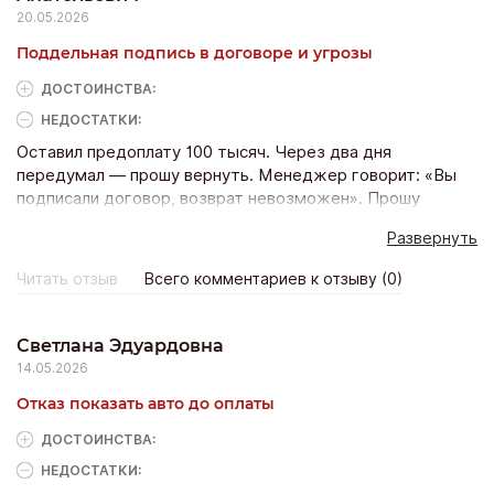
20.05.2026
Поддельная подпись в договоре и угрозы
ДОСТОИНCТВА:
НЕДОСТАТКИ:
Оставил предоплату 100 тысяч. Через два дня
передумал — прошу вернуть. Менеджер говорит: «Вы
подписали договор, возврат невозможен». Прошу
показать — он приносит мой экземпляр. Смотрю — там
Развернуть
стоит моя подпись, но совсем не моя! Я расписываюсь
так, что перепутать невозможно. Это был почерк
Читать отзыв
Всего комментариев к отзыву (0)
менеджера. Он попытался подделать мою подпись.
Когда я пригрозил полицией, вдруг «нашли» способ
вернуть деньги. При этом шепнул: «Только имейте в
Светлана Эдуардовна
виду, у нас везде камеры, а вы агрессивный клиент».
14.05.2026
Идиотский запугиватель. Ни шага к этому гадюшнику.
Отказ показать авто до оплаты
ДОСТОИНCТВА:
НЕДОСТАТКИ: