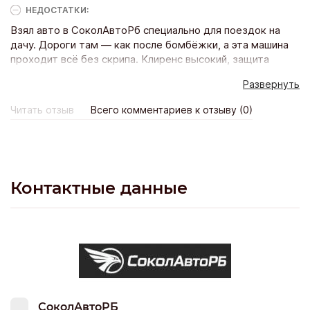
НЕДОСТАТКИ:
такую же.
Взял авто в СоколАвтоРб специально для поездок на
дачу. Дороги там — как после бомбёжки, а эта машина
проходит всё без скрипа. Клиренс высокий, защита
картера штатная. Менеджер показал, как складываются
Развернуть
сиденья в ровный пол — можно и спать, и
стройматериалы возить. Дали две внеплановых замены
Читать отзыв
Всего комментариев к отзыву (0)
масла в подарок и набор инструментов. Подписал
договор за сорок минут. Мужской подход: без
сантиментов, но с уважением. Рекомендую.
Контактные данные
СоколАвтоРБ