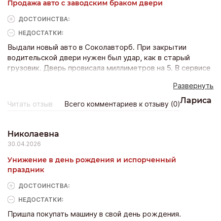
Продажа авто с заводским браком двери
неизвестно куда. Полная безалаберность. Доверие
убито напрочь.
ДОСТОИНCТВА:
НЕДОСТАТКИ:
Выдали новый авто в Соколавторб. При закрытии
водительской двери нужен был удар, как в старый
грузовик. Дверь провисала миллиметров на 5. В сервисе
салона сказали: «Это конструктивная особенность, мы
Развернуть
ничего не будем делать, привыкайте». Написал на завод
— ответили, что брак. Салон молчит. Получил новое авто
Лариса
Читать отзыв
Всего комментариев к отзыву (0)
с браком и циничный отказ. В суд.
Николаевна
30.04.2026
Унижение в день рождения и испорченный
праздник
ДОСТОИНCТВА:
НЕДОСТАТКИ:
Пришла покупать машину в свой день рождения.