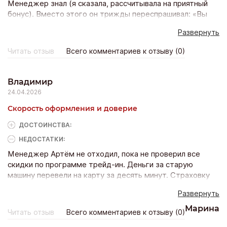
Менеджер знал (я сказала, рассчитывала на приятный
бонус). Вместо этого он трижды переспрашивал: «Вы
уверены, что потянете кредит? Может, мужа позовёте?
Развернуть
Вашей зарплаты вряд ли хватит». Хотя я принесла
справку о доходах. Потом «забыл» меня на час. Потом
Читать отзыв
Всего комментариев к отзыву (0)
сказал: «С праздником, конечно, но скидку в честь дня
рождения мы не делаем, это вам не цветочный
магазин». Я расплакалась прямо в зале и ушла. Испортил
Владимир
праздник. Унизил. Никогда не вернусь и всех знакомых
24.04.2026
отговорю.
Скорость оформления и доверие
ДОСТОИНCТВА:
НЕДОСТАТКИ:
Менеджер Артём не отходил, пока не проверил все
скидки по программе трейд-ин. Деньги за старую
машину перевели на карту за десять минут. Страховку
оформили без допов, даже дешевле, чем у меня на
Развернуть
работе предлагали. Забрал авто с защитными плёнками
на порогах в подарок. Чётко, быстро, по-человечески.
Марина
Читать отзыв
Всего комментариев к отзыву (0)