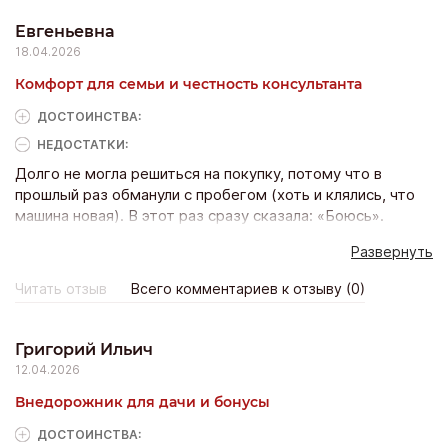
Евгеньевна
18.04.2026
Комфорт для семьи и честность консультанта
ДОСТОИНCТВА:
НЕДОСТАТКИ:
Долго не могла решиться на покупку, потому что в
прошлый раз обманули с пробегом (хоть и клялись, что
машина новая). В этот раз сразу сказала: «Боюсь».
Менеджер Илья не стал давить, а показал полную
Развернуть
историю авто по VIN-коду, пригласил на осмотр на
подъёмнике. Я увидела все узлы своими глазами — ни
Читать отзыв
Всего комментариев к отзыву (0)
одной подтёки, всё в заводской смазке. Далее
подобрали идеальный универсал: лифтбек с огромным
багажником для двух колясок и креслом ISOFIX сзади.
Григорий Ильич
Очень порадовало, что при тест-драйве Илья сел сзади
12.04.2026
к моей дочке и показывал ей мультики на планшете, пока
Внедорожник для дачи и бонусы
я ездила. Кредит одобрили даже с моим статусом
самозанятой, без справок. Выезжала как королева.
ДОСТОИНCТВА:
Теперь боюсь только одного — что муж захочет тоже