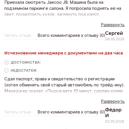
Приехала смотреть Jaecoo J8. Машина была на
подземном паркинге салона. Я попросила поднять её на
свет, посмотреть кузов, заглянуть под капот.
Менеджер: «Только после полной оплаты, потому что
Развернуть
мы не игрушечный магазин». Я в шоке. Я должна отдать
три миллиона, даже не осмотрев товар? Это вообще
Сергей
Читать отзыв
Всего комментариев к отзыву (0)
законно? Ушла. Потом оказалось, что у той машины был
08.05.2026
перекрас заднего крыла. Вот почему не показывали.
Обманщики.
Исчезновение менеджера с документами на два часа
ДОСТОИНCТВА:
НЕДОСТАТКИ:
Сдал паспорт, права и свидетельство о регистрации
(хотел обменять свой старый автомобиль по трейд-ину).
Менеджер сказал: «Подождите 10 минут, сделаю копии
и оценку». Через 20 минут его нет. Через час — нет. Я
Развернуть
хожу по салону — менеджера никто не видел. Паспорт
где? Начал паниковать. Через два часа он появляется с
Фёдор
Читать отзыв
Всего комментариев к отзыву (0)
пирожком из столовой — «извините, напарник заболел, я
И
отвлёкся». Всё это время мои документы лежали на
02.05.2026
столе у кассы в открытом доступе. Сканы ушли