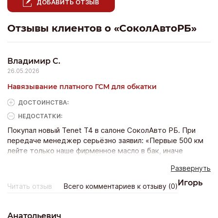
ДОБАВИТЬ ОТЗЫВ
Отзывы клиентов о «СоколАвтоРБ»
Владимир С.
26.05.2026
Навязывание платного ГСМ для обкатки
ДОСТОИНCТВА:
НЕДОСТАТКИ:
Покупал новый Tenet T4 в салоне СоколАвто РБ. При
передаче менеджер серьёзно заявил: «Первые 500 км
лейте только наше фирменное масло в бак, иначе
гарантия сгорит». Передал банку за 5000 рублей. Дома
Развернуть
позвонил на горячую линию производителя — оказалось,
никакого фирменного масла не существует, это
Игорь
Читать отзыв
Всего комментариев к отзыву (0)
обычный лубрикатор за 300 рублей. Салон просто
зарабатывает на идиотах. Вернуть деньги отказались.
Чувствую себя дураком.
Анатольевич