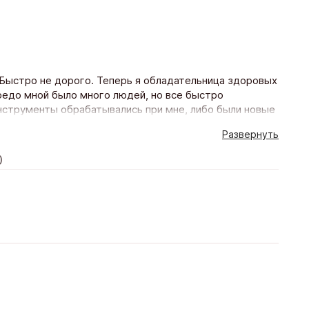
 Быстро не дорого. Теперь я обладательница здоровых
ередо мной было много людей, но все быстро
инструменты обрабатывались при мне, либо были новые
ия кариеса не вызвал у меня боли, испуга и других
Развернуть
 была хорошая, врач аккуратно обращается с
дуры не было, и теперь я буду там лечится не боясь,
)
м довольна.