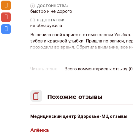
ДОСТОИНCТВА:
быстро и не дорого
НЕДОСТАТКИ:
не обнаружила
Вылечила свой кариес в стоматологии Улыбка.
зубов и красивой улыбки. Пришла по записи, п
проходили во время. Обратила внимание, все 
в индивидуальной упаковке. Сам процесс удален
плохих эмоций. Все было на оборот, анестезия
инструментами. После лечения страха от проце
Читать отзыв
Всего комментариев к отзыву (0
что мне могут причинить боль. Я осталась все
Похожие отзывы
Медицинский центр Здоровье-МЦ отзывы
Алёнка