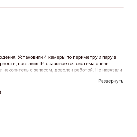
дения. Установили 4 камеры по периметру и пару в
орность, поставил IP, оказывается система очень
л накопитель с запасом, доволен работой. Не навязали
яснили как пользоваться.
Развернуть
)