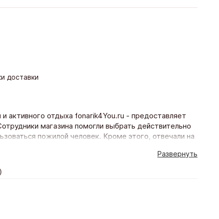
ки доставки
и активного отдыха fonarik4You.ru - предоставляет
трудники магазина помогли выбрать действительно
зоваться пожилой человек. Кроме этого, отвечали на
ращает на себя внимание доброжелательность и
Развернуть
ка, несмотря на то, что был предпраздничный день и
о Вам большое!
)