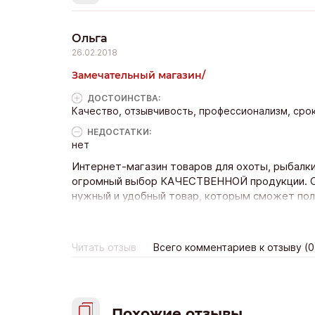
Ольга
26.02.2018
Замечательный магазин/
ДОСТОИНCТВА:
Качество, отзывчивость, профессионализм, сро
НЕДОСТАТКИ:
нет
Интернет-магазин товаров для охоты, рыбалки 
огромный выбор КАЧЕСТВЕННОЙ продукции. Со
нужный и удобный товар, которым сможет поль
вопросы не только в рабочее время. Сразу об
профессионализм людей. Очень быстрая достав
заказ был оформлен не с самого утра. Спасиб
Читать отзыв
Всего комментариев к отзыву (0
Похожие отзывы