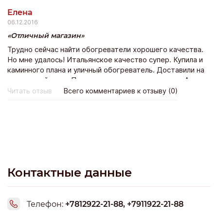
Елена
06.12.2016
Отличный магазин
Трудно сейчас найти обогреватели хорошего качества.
Но мне удалось! Итальянское качество супер. Купила и
каминного плана и уличный обогреватель. Доставили на
следующий день. Пользуемся уже пару месяцев. А
сейчас еще и для палатки заказала.
Читать отзыв
Всего комментариев к отзыву (0)
Контактные данные
Телефон:
+7812922-21-88, +7911922-21-88