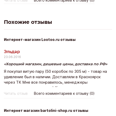
Читать отзыв
Всего комментариев к отзыву (0)
Похожие отзывы
Интернет-магазин Lootoo.ru отзывы
Эльдар
23.06.2016
Хороший магазин, дешевые цены, доставка по РФ
Я покупал витую пару (50 коробок по 305 м) - товар на
удивление был в наличии. Доставляли в Красноярск
через ТК Мне все понравилось, менеджеры
приветливые-кокетливые) Косяков не заметил при
оформлении заказа! Советую!
Читать отзыв
Всего комментариев к отзыву (0)
Интернет магазин bartolini-shop.ru отзывы