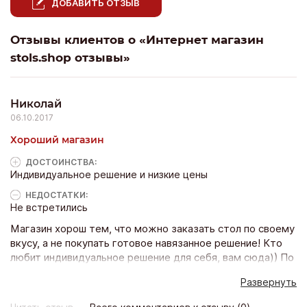
ДОБАВИТЬ ОТЗЫВ
Отзывы клиентов о «Интернет магазин
stols.shop отзывы»
Николай
06.10.2017
Хороший магазин
ДОСТОИНCТВА:
Индивидуальное решение и низкие цены
НЕДОСТАТКИ:
Не встретились
Магазин хорош тем, что можно заказать стол по своему
вкусу, а не покупать готовое навязанное решение! Кто
любит индивидуальное решение для себя, вам сюда)) По
обслуживанию всё нормально, позвонили согласовали
Развернуть
детали и приняли заказ, через 8 дней получил свой стол,
качество порадовало.