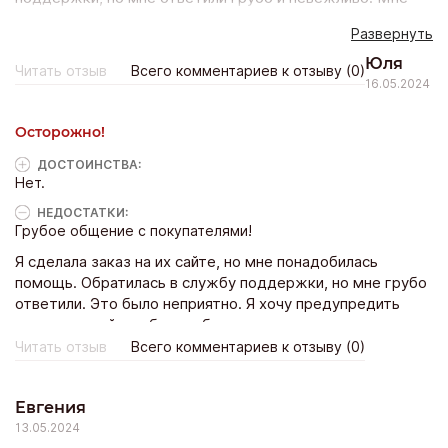
сказали, что я сама виновата, и отказались помочь. Я
Развернуть
была очень расстроена и разочарована. Не рекомендую
обращаться в службу поддержки Коко. Они могут вам
Юля
Читать отзыв
Всего комментариев к отзыву (0)
не только нагрубить, но и не помочь.
16.05.2024
Осторожно!
ДОСТОИНCТВА:
Нет.
НЕДОСТАТКИ:
Грубое общение с покупателями!
Я сделала заказ на их сайте, но мне понадобилась
помощь. Обратилась в службу поддержки, но мне грубо
ответили. Это было неприятно. Я хочу предупредить
других людей, чтобы они были осторожны.
Читать отзыв
Всего комментариев к отзыву (0)
Евгения
13.05.2024