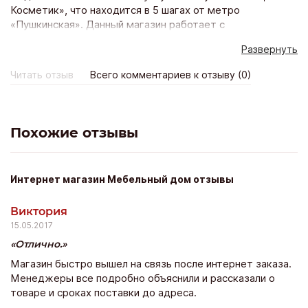
Косметик», что находится в 5 шагах от метро
«Пушкинская». Данный магазин работает с
профессиональными косметологами, мастерами
Развернуть
ногтевого сервиса, салонами красоты. Теперь всё
можно приобрести в одном месте по клубным ценам.
Читать отзыв
Всего комментариев к отзыву (0)
Продукция очень классная, заказ можно оформить по
телефону или воспользоваться услугами интернет-
магазина http://clubkoko.ru/. Очень много продукции
мировых брендов. Здесь возможно купить товар в
Похожие отзывы
розницу. Приятный сервис. Очень рекомендую.
Интернет магазин Мебельный дом отзывы
Виктория
15.05.2017
Отлично.
Магазин быстро вышел на связь после интернет заказа.
Менеджеры все подробно объяснили и рассказали о
товаре и сроках поставки до адреса.