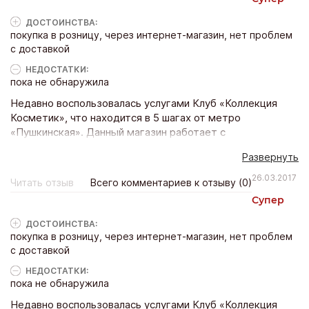
дала обещанного укрепления и блеска - волосы остались
сухими и ломкими. В общем, качество этой косметики
ДОСТОИНCТВА:
оставляет желать лучшего.
покупка в розницу, через интернет-магазин, нет проблем
с доставкой
НЕДОСТАТКИ:
пока не обнаружила
Недавно воспользовалась услугами Клуб «Коллекция
Косметик», что находится в 5 шагах от метро
«Пушкинская». Данный магазин работает с
профессиональными косметологами, мастерами
Развернуть
ногтевого сервиса, салонами красоты. Теперь всё
можно приобрести в одном месте по клубным ценам.
26.03.2017
Читать отзыв
Всего комментариев к отзыву (0)
Продукция очень классная, заказ можно оформить по
Супер
телефону или воспользоваться услугами интернет-
магазина http://clubkoko.ru/. Очень много продукции
ДОСТОИНCТВА:
мировых брендов. Здесь возможно купить товар в
покупка в розницу, через интернет-магазин, нет проблем
розницу. Приятный сервис. Очень рекомендую.
с доставкой
НЕДОСТАТКИ:
пока не обнаружила
Недавно воспользовалась услугами Клуб «Коллекция