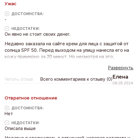
Ужас
ДОСТОИНCТВА:
-
НЕДОСТАТКИ:
Он явно не стоит своих денег.
Недавно заказала на сайте крем для лица с защитой от
солнца SPF 50. Перед выходом на улицу нанесла его на
кожу примерно за 20 минут. Но несмотря на это,
проведя на солнце около трёх часов, я получила
Развернуть
сильнейшие солнечные ожоги. Всё лицо стало красным!
Стоил этот крем недёшево, но от дешёвых средств за
Елена
Читать отзыв
Всего комментариев к отзыву (0)
100 рублей и то больше пользы, чем от него.
08.05.2024
Отвратное отношение
ДОСТОИНCТВА:
Нет
НЕДОСТАТКИ:
Описала выше