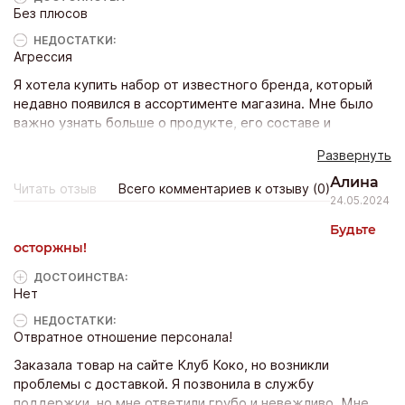
Без плюсов
НЕДОСТАТКИ:
Агрессия
Я хотела купить набор от известного бренда, который
недавно появился в ассортименте магазина. Мне было
важно узнать больше о продукте, его составе и
особенностях использования. Я позвонила в колл-центр
Развернуть
магазина, чтобы уточнить детали о наборе косметики,
который меня заинтересовал. Однако операторы были
Алина
Читать отзыв
Всего комментариев к отзыву (0)
крайне недружелюбны и не проявили никакой
24.05.2024
заинтересованности в том, чтобы помочь мне. Они
Будьте
отвечали на мои вопросы неохотно и с раздражением.
осторжны!
Когда я попросила предоставить мне более подробную
информацию о продукте, они сказали, что у них нет
ДОСТОИНCТВА:
такой информации. Такое отношение операторов
Нет
вызвало у меня разочарование и гнев. Я поняла, что в
НЕДОСТАТКИ:
этом магазине не ценят своих клиентов и не стремятся
Отвратное отношение персонала!
обеспечить им качественный сервис.
Заказала товар на сайте Клуб Коко, но возникли
проблемы с доставкой. Я позвонила в службу
поддержки, но мне ответили грубо и невежливо. Мне