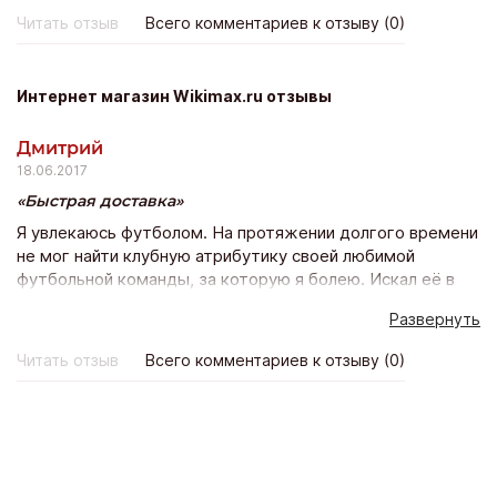
Читать отзыв
Всего комментариев к отзыву (0)
Интернет магазин Wikimax.ru отзывы
Дмитрий
18.06.2017
Быстрая доставка
Я увлекаюсь футболом. На протяжении долгого времени
не мог найти клубную атрибутику своей любимой
футбольной команды, за которую я болею. Искал её в
крупнейших интернет-магазинах, но, к сожалению, так и
Развернуть
не смог ничего найти. Абсолютно случайно «наткнулся»
на интернет-магазин под названием: Wikimax. Здесь и
Читать отзыв
Всего комментариев к отзыву (0)
нашёл тот товар, за которым охотился долгое время.
Выбрал нужный размер футбольной формы, цвет, и
осуществил заказ. Особенно порадовало несколько
моментов, а именно: возможность оплаты товаров
через популярнейшие интернет-кошельки и банковские
карты. Оплатил свой товар через сервис электронные