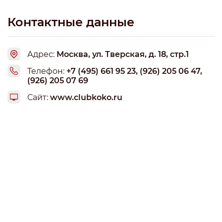
денег «Яндекс.Деньги. Интернет-магазин предлагает
осуществить заказ абсолютно любого, имеющегося в
Контактные данные
наличии товара абсолютно во все страны мира, - это
напомнило мне о серьёзности подхода к своим клиентам
и людям, желающим приобрести какие-либо вещи по
Адрес:
Москва, ул. Тверская, д. 18, стр.1
очень низким и демократичным ценам. Планирую
заказать ещё несколько футбольных вещей, а также
Телефон:
+7 (495) 661 95 23, (926) 205 06 47,
клубную атрибутику моего любимого клуба, которая тут
(926) 205 07 69
также, кстати, имеется.
Сайт:
www.clubkoko.ru