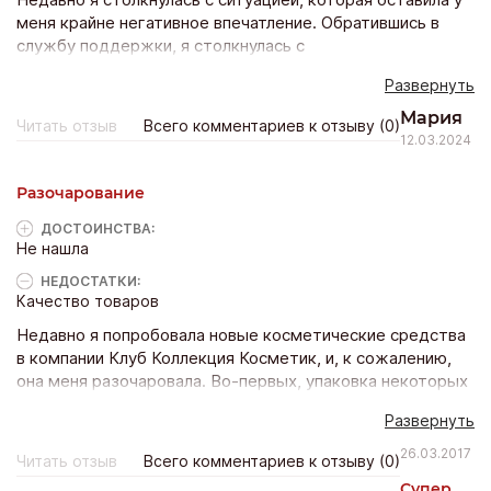
Недавно я столкнулась с ситуацией, которая оставила у
меня крайне негативное впечатление. Обратившись в
службу поддержки, я столкнулась с
непрофессиональным отношением. Операторы были
Развернуть
некомпетентны, либо это были боты. Я не пила с вашими
сотрудниками на брудершафт, чтобы ко мне обращались
Мария
Читать отзыв
Всего комментариев к отзыву (0)
на «ты»! Мои жалобы не были рассмотрены, и я не
12.03.2024
получила никаких извинений. Подобное отношение
демонстрирует нежелание компании решать проблемы
Разочарование
своих клиентов. Это вызывает лишь разочарование и
недовольство.
ДОСТОИНCТВА:
Не нашла
НЕДОСТАТКИ:
Качество товаров
Недавно я попробовала новые косметические средства
в компании Клуб Коллекция Косметик, и, к сожалению,
она меня разочаровала. Во-первых, упаковка некоторых
продуктов оказалась неудобной - например, крем для
Развернуть
лица был слишком большим и неэкономичным. Кроме
того, его текстура была слишком плотной и оставляла
26.03.2017
Читать отзыв
Всего комментариев к отзыву (0)
ощущение жирной пленки на лице. А маска для волос не
Супер