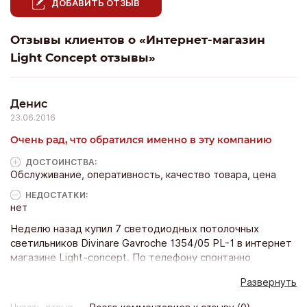
ДОБАВИТЬ ОТЗЫВ
Отзывы клиентов о «Интернет-магазин
Light Concept отзывы»
Денис
23.06.2016
Очень рад, что обратился именно в эту компанию
ДОСТОИНCТВА:
Обслуживание, оперативность, качество товара, цена
НЕДОСТАТКИ:
нет
Неделю назад купил 7 светодиодных потолочных
светильников Divinare Gavroche 1354/05 PL-1 в интернет
магазине Light-concept. По телефону спонтанно
попросил скидку, не ожидая положительно ответа, и на
Развернуть
мое удивление дали 10%, несмотря на то , что цена на
сайте ниже, чем на других. Очень вежливый менеджер,