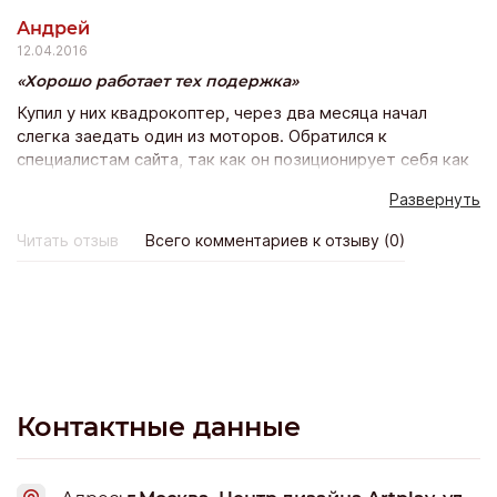
Андрей
12.04.2016
Хорошо работает тех подержка
Купил у них квадрокоптер, через два месяца начал
слегка заедать один из моторов. Обратился к
специалистам сайта, так как он позиционирует себя как
официальный диллер (собственно поэтому у них и брал).
Развернуть
Сперва предложили по гарантии заменить
неисправность с пересылкой дрона производителю.
Читать отзыв
Всего комментариев к отзыву (0)
Отказался, отнёс сначала к ним в офис на диагностику.
Техник доступным языком предложил список действий,
что бы попробовать починить локально, без нарушения
гарантии. Помогло. Дали пару консультаций как
избежать подобного в будущем. В общем без
нареканий.
Контактные данные