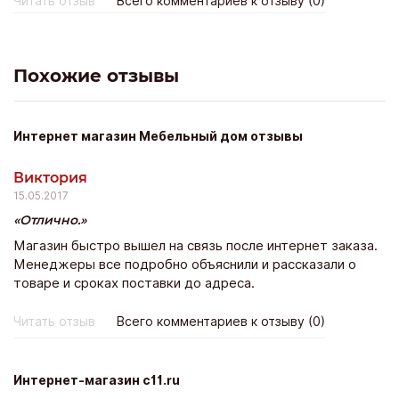
Читать отзыв
Всего комментариев к отзыву (0)
отношение как в салонах неспрессо. Доставка была на
следующий день, и кстати бесплатная. Светильники
очень хорошие по качеству, хоть и дешевые, лампочка к
сожалению в комплект не входит, но ничего, можно
Похожие отзывы
купить за копейки в ашане. Главное все горит и радует
глаз. Рекомендую всем друзьям!!! Уж очень приятные
ребята!!
Интернет магазин Мебельный дом отзывы
Виктория
15.05.2017
Отлично.
Магазин быстро вышел на связь после интернет заказа.
Менеджеры все подробно объяснили и рассказали о
товаре и сроках поставки до адреса.
Читать отзыв
Всего комментариев к отзыву (0)
Интернет-магазин c11.ru