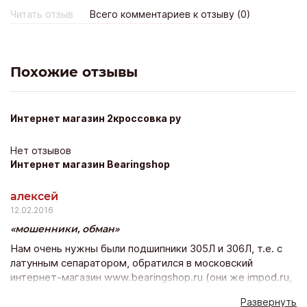
butik.ru заказала бюстгальтер-минимайзер и панталоны -
Читать отзыв
Всего комментариев к отзыву (0)
эти вещи не только на два размера уменьшают объемы,
но и в носке нет дискомфорта. Вот таким способом я
привела свою фигуру в норму. Спасибо магазину за
бесплатную доставку и возможность примерки вещей
Похожие отзывы
дома. Рекомендую - тут очень качественное белье,
проверено, оригинал.
Интернет магазин 2кроссовка ру
Нет отзывов
Интернет магазин Bearingshop
алексей
12.02.2016
мошенники, обман
Нам очень нужны были подшипники 305Л и 306Л, т.е. с
латунным сепаратором, обратился в московский
интернет-магазин www.bearingshop.ru (они же impod.ru,
ООО "АРДИС-подшипник"). В фирме сказали: есть такие
Развернуть
даже в наличии, по цене 1650 руб за шт., и ждать не