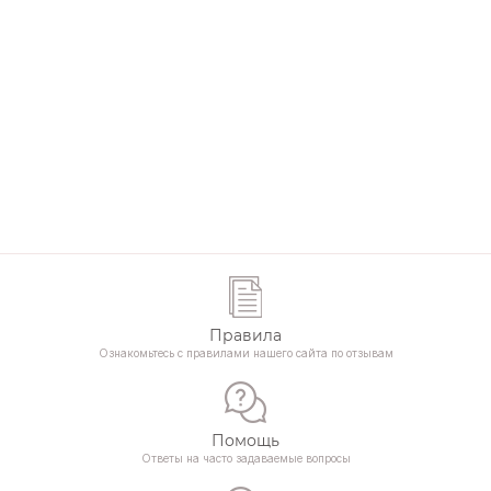
телефонов. Обходите этих людей стороной!!! Их сайты в
интернете: impod.ru, www.bearingshop.ru,
impodru.prom.ua, 3622.ru, www.podcom.ru, www.арпод.рф
Телефоны: (499)638-28-90, (499)372-16-50, (495)229-31-
69, (495)646-00-12 zakaz@impod.ru info@bearingshop.ru
PS5005@mail.ru
Правила
Ознакомьтесь с правилами нашего сайта по отзывам
Помощь
Ответы на часто задаваемые вопросы