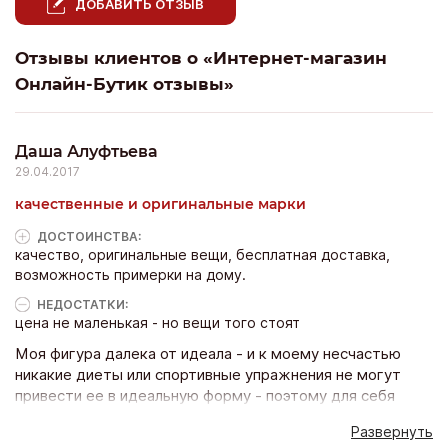
ДОБАВИТЬ ОТЗЫВ
Отзывы клиентов о «Интернет-магазин
Онлайн-Бутик отзывы»
Даша Алуфтьева
29.04.2017
качественные и оригинальные марки
ДОСТОИНCТВА:
качество, оригинальные вещи, бесплатная доставка,
возможность примерки на дому.
НЕДОСТАТКИ:
цена не маленькая - но вещи того стоят
Моя фигура далека от идеала - и к моему несчастью
никакие диеты или спортивные упражнения не могут
привести ее в идеальную форму - поэтому для себя
отличным способом скрыть недостатки увидела
Развернуть
корректирующее белье. На сайте магазине http://online-