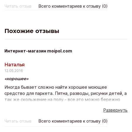
Б.Конюшенная дом 25. Спасибо компании за быстрое
Читать отзыв
Всего комментариев к отзыву (0)
обслуживание и за выгодную цену. Буду обращаться
еще туда.
Похожие отзывы
Интернет-магазин moipol.com
Наталья
12.05.2016
хорошее
Иногда бывает сложно найти хорошее моющее
средство для паркета. Пятна, разводы, рисунки детей, а
так же скольжение на полу - все это можно бережно
избежать специальными профессиональными моющими
Развернуть
средствами. Средства BergerSeidle - это экологически
чистые продукты, которые бережно отмоют любую
Читать отзыв
Всего комментариев к отзыву (0)
грязь. Так же на сайте , можно легко и быстро выбрать
средство, подходящее именно ВАМ! moipol.com - легко