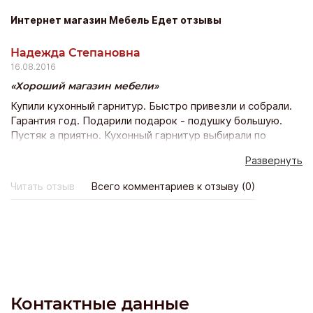
заказать, быстро доставить и бережный уход за вашими
Интернет магазин Мебель Едет отзывы
полами!
Надежда Степановна
16.08.2016
Хороший магазин мебели
Купили кухонный гарнитур. Быстро привезли и собрали.
Гарантия год. Подарили подарок - подушку большую.
Пустяк а приятно. Кухонный гарнитур выбирали по
телефону - консультировались с менеджером компании
Развернуть
МЕБЕЛЬ ЕДЕТ. Как рассказали так и получилось. Все
совпало. Мы только рулеткой померяли расстояние на
Читать отзыв
Всего комментариев к отзыву (0)
кухне от стены до стены и от пола до потолка и все.
Супер. Думали будет сложнее. А так довольны нашим
кухонным гартитуром надеюсь прослужит долго.
Контактные данные