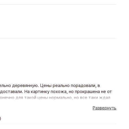
тельно деревянную. Цены реально порадовали, в
доставали. На картинку похожа, но прокрашена не от
онечно для такой цены нормально, но все таки ждал
Развернуть
)