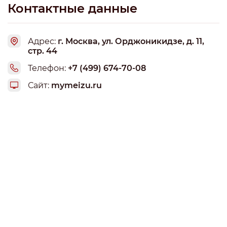
самовывоз. Если живете в пределах 50 км от Мск,
Контактные данные
доставка не более 1600 рублей обойдется. В-третьих,
мы по своему опыту поняли, что тут очень продуманный
и крутой сервис. Ставлю 10 из 10.
Адрес:
г. Москва, ул. Орджоникидзе, д. 11,
стр. 44
Телефон:
+7 (499) 674-70-08
Сайт:
mymeizu.ru