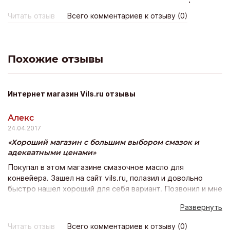
мне все понравилось, рекомендую этот магазин!
Читать отзыв
Всего комментариев к отзыву (0)
Похожие отзывы
Интернет магазин Vils.ru отзывы
Алекс
24.04.2017
Хороший магазин с большим выбором смазок и
адекватными ценами
Покупал в этом магазине смазочное масло для
конвейера. Зашел на сайт vils.ru, полазил и довольно
быстро нашел хороший для себя вариант. Позвонил и мне
всё грамотно расписали - какие есть аналоги, плюсы-
Развернуть
минусы моего выбранного масла, а потом разъяснили
как заказать. Приятно общаться со знающими людьми.
Читать отзыв
Всего комментариев к отзыву (0)