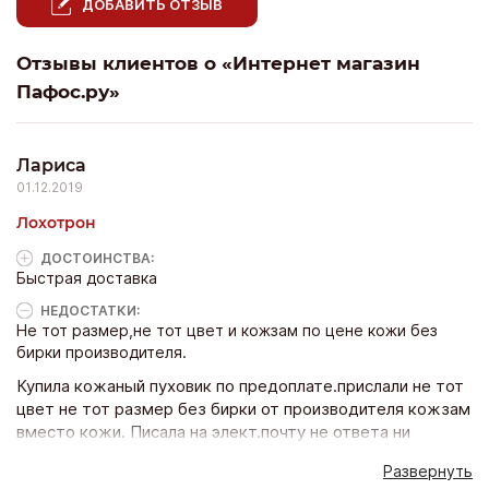
ДОБАВИТЬ ОТЗЫВ
Отзывы клиентов о «Интернет магазин
Пафос.ру»
Лариса
01.12.2019
Лохотрон
ДОСТОИНCТВА:
Быстрая доставка
НЕДОСТАТКИ:
Не тот размер,не тот цвет и кожзам по цене кожи без
бирки производителя.
Купила кожаный пуховик по предоплате.прислали не тот
цвет не тот размер без бирки от производителя кожзам
вместо кожи. Писала на элект.почту не ответа ни
привета . Что делать не знаю.жалко денежные
Развернуть
средства хотела кожаный пуховик заказ 63 53.думаю