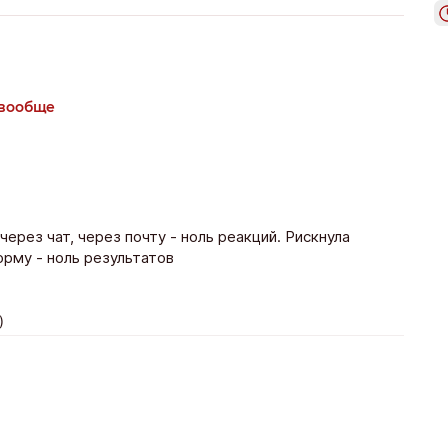
 вообще
ерез чат, через почту - ноль реакций. Рискнула
орму - ноль результатов
)