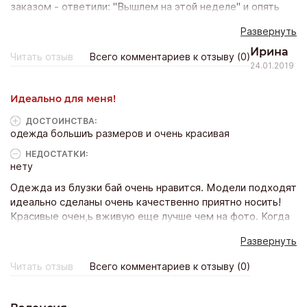
заказом - ответили: "Вышлем на этой неделе" и опять
пропали. В субботу запросила отменить заказ, на что
Развернуть
мне в очень прямой форме написали, что мой заказ
отправлен, а если что, то за пересылку денег при
Ирина
Читать отзыв
Всего комментариев к отзыву (0)
отмене заказа мне никто возвращать не будет. А это 22
24.01.2019
евро за маленькую посылку. В итоге, в понедельник я
получила номер отслеживания моей посылки, которая
Идеально для меня!
была в субботу отправлена. Через 10 дней после
оплаты!!!! Если уж, уважаемые сотрудники Блузка Бай,
ДОСТОИНCТВА:
одежда большиъ размеров и очень красивая
вы берете такие деньги за пересылку, то можно быть
порасторопней.
НЕДОСТАТКИ:
нету
Одежда из блузки бай очень нравится. Модели подходят
идеально сделаны очень качественно приятно носить!
Красивые очен,ь вживую еще лучше чем на фото. Когда
заказала в 1-ый раз, опасалась подойдёт ли? Сейчас
Развернуть
оформляю уже 10 заказ и счастью моему нет предела!
Всё подошло, качество прекрасно и доставка почтой
Читать отзыв
Всего комментариев к отзыву (0)
всего неделя! Благодарю магазин и его персоналу Буду
покпать ещё!