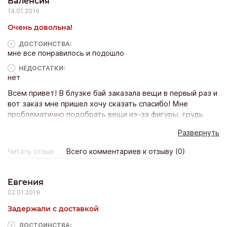
Валенсия
14.01.2019
Очень довольна!
ДОСТОИНCТВА:
мне все понравилось и подошло
НЕДОСТАТКИ:
нет
Всем привет! В блузке бай заказала вещи в первый раз и
вот заказ мне пришел хочу сказать спасибо! Мне
проблематично подобрать вещи из-за фигуры, грудь
большая и бедра тоже))) продают в основном чехлы для
Развернуть
вертолета, а хочется что то модное и стильное купить.
Повезло что нашла этот магазин, вещи просто супер
Читать отзыв
Всего комментариев к отзыву (0)
модные и краисвы! всем подругам своим рассказала про
магазин этот, все тоже будут заказыаать! Благодарю за
работу и всех для вас благ.
Евгения
02.01.2019
Задержали с доставкой
ДОСТОИНCТВА: