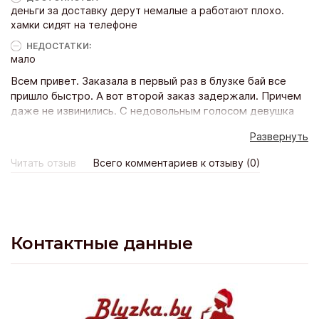
деньги за доставку дерут немалые а работают плохо.
хамки сидят на телефоне
НЕДОСТАТКИ:
мало
Всем привет. Заказала в первый раз в блузке бай все
пришло быстро. А вот второй заказ задержали. Причем
даже не извинились. С недовольным голосом девушка
мне пыталась объяснить в чем дело.. но я ее не
Развернуть
дослушала бросила трубку. Деньги плачу все таки
немалые за доставку почему задерживаете то?
Читать отзыв
Всего комментариев к отзыву (0)
Надеюсь руководство фирмы прочтет этот отзыв и
примет меры. Еслди у вас эксклюзивные вещи есть это
не значит что можно атк себя вести. У меня все. Без
уважения. Женя.
Контактные данные