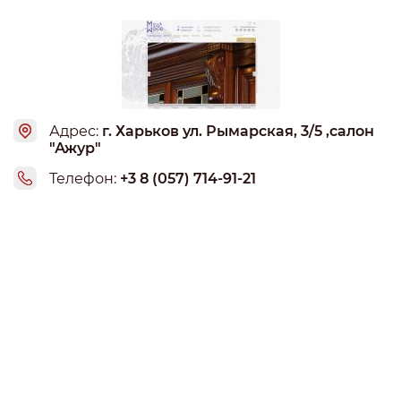
посещения сложилось неприятное впечатление от
встречи с продавцом Екатериной Пономарёвой. На нас в
пустом магазине просто не обратили внимания. То же
произошло во второй раз, когда попали вновь на
Катерину Пономарёву. В этот раз она разговаривала по
телефону по личным семейным делам и делала вид, что
сильно занята. Отдельные посещения запомнились тем,
Адрес:
г. Харьков ул. Рымарская, 3/5 ,салон
"Ажур"
что не правильно сдавали сдачу. Отдельный случай,
когда при покупке мелочевки (на витрине магазина при
Телефон:
+3 8 (057) 714-91-21
этом висит объявление, что на все аксессуары скидка
15%), отдали деньги, Екатерина Пономарёва озвучивает
стоимость сдачи, после говорит, что у нее нет сдачи, а
дальше видимо делает одолжение, сделав скидку. На
вопрос: "Почему ? У вас ведь и так скидка?" - молча
сдает положенную со скидкой сумму сдачи. Магазин в
10.00 в смене Екатерины Пономарёвой не открывается,
это норма. Раньше на Чичерина ездили каждый
выходной. После нескольких походов на пр. Ленина, д.
33 желание заходить постепенно пропадало. Не смотря
на это, не так давно заказали кресло "Авиньон"
Волшебное Дерево (ИП Сычева Ю.В.). Прошел