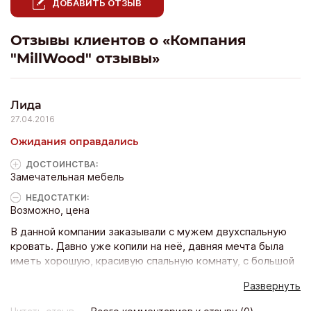
ДОБАВИТЬ ОТЗЫВ
Отзывы клиентов о «Компания
"MillWood" отзывы»
Лида
27.04.2016
Ожидания оправдались
ДОСТОИНCТВА:
Замечательная мебель
НЕДОСТАТКИ:
Возможно, цена
В данной компании заказывали с мужем двухспальную
кровать. Давно уже копили на неё, давняя мечта была
иметь хорошую, красивую спальную комнату, с большой
кроватью. Стали искать компанию, читать отзывы, и вот
Развернуть
по совету людей, обратились как раз в компанию
MillWood. Отмечу одно, выбор очень большой! И столы, и