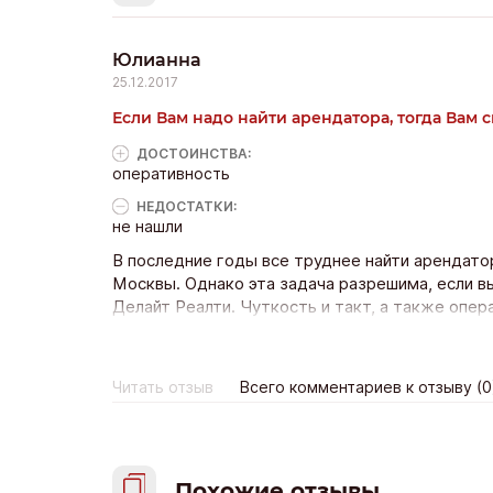
Юлианна
25.12.2017
Если Вам надо найти арендатора, тогда Вам с
ДОСТОИНCТВА:
оперативность
НЕДОСТАТКИ:
не нашли
В последние годы все труднее найти арендато
Москвы. Однако эта задача разрешима, если в
Делайт Реалти. Чуткость и такт, а также опе
удовлетворять запросы арендодателей, прово
интересов. Нечасто встретишь такое умение «
арендатора с собственником объекта и получ
Читать отзыв
Всего комментариев к отзыву (0
столичной аренды жилья.
Похожие отзывы