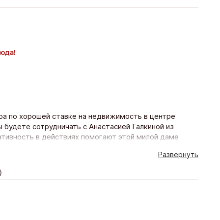
юда!
ра по хорошей ставке на недвижимость в центре
ы будете сотрудничать с Анастасией Галкиной из
ративность в действиях помогают этой милой даме
дя сделки быстро и с сохранением ваших финансовых
Развернуть
удержать момент», быстро и результативно свести
ить прибыль на быстро меняющемся рынке дорогой
)