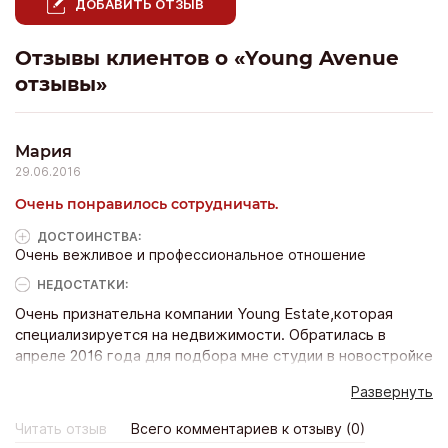
ДОБАВИТЬ ОТЗЫВ
Отзывы клиентов о «Young Avenue
отзывы»
Мария
29.06.2016
Очень понравилось сотрудничать.
ДОСТОИНCТВА:
Очень вежливое и профессиональное отношение
НЕДОСТАТКИ:
Очень признательна компании Young Estate,которая
специализируется на недвижимости. Обратилась в
апреле 2016 года для подбора мне студии в новостройке
.Вы знаете, никогда не испытывала такого приятного
Развернуть
ощущения от бесплатных услуг. Обычно если бесплатно
,то это либо грубо, либо некачественно. Здесь все было
Читать отзыв
Всего комментариев к отзыву (0)
на высоте-и профессиональный подход и вежливость и