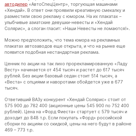
автодилер
«АвтоСпецЦентр», торгующая машинами
«Хендай». В ответ они проявили креативную смекалку и
разместили свою рекламу с юмором. На их плакатах –
улыбчивые азиатские девушки-невесты и «Хендай
Солярис», а слоган гласит: «Наши Невесты не ломаются!».
Можно предположить, что тема юмора на рекламных
плакатах автозаводов еще открыта, и что на рынке еще
появится подобная нестандартная реклама.
Ценник по акции на так лихо прорекламированную «Ладу
Весту» начинается от 454 тысяч и растет до 617 тысяч
рублей. Без акции базовый седан стоит 514 тысяч, а
«Веста» с опциями и наворотами обойдется уже в 677
тысяч.
Ответивший ВАЗу конкурент «Хендай Солярис» стоит от
575 900 до 782 400 (акционные цены 545 900 по 752 400
рублей). Цена на «Форд Фиеста» стартует с 579 тысяч и
доходит до 848 т.р. Если покупать «Форд» российской
сборки по акциям со скидкой, цены на него будут в районе
469 – 773 т.р.