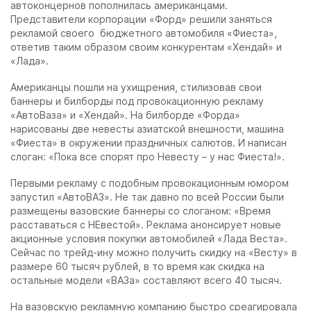
автоконцернов пополнилась американцами.
Представители корпорации «Форд» решили заняться
рекламой своего бюджетного автомобиля «Фиеста»,
ответив таким образом своим конкурентам «Хендай» и
«Лада».
Американцы пошли на ухищрения, стилизовав свои
баннеры и билборды под провокационную рекламу
«АвтоВаза» и «Хендай». На билборде «Форда»
нарисованы две невесты азиатской внешности, машина
«Фиеста» в окружении праздничных салютов. И написан
слоган: «Пока все спорят про Невесту – у нас Фиеста!».
Первыми рекламу с подобным провокационным юмором
запустил «АвтоВАЗ». Не так давно по всей России были
размещены вазовские баннеры со слоганом: «Время
расставаться с НЕвестой». Реклама анонсирует новые
акционные условия покупки автомобилей «Лада Веста».
Сейчас по трейд-ину можно получить скидку на «Весту» в
размере 60 тысяч рублей, в то время как скидка на
остальные модели «ВАЗа» составляют всего 40 тысяч.
На вазовскую рекламную компанию быстро среагировала