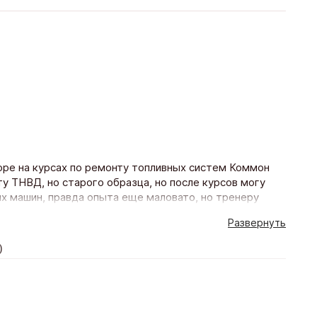
оре на курсах по ремонту топливных систем Коммон
у ТНВД, но старого образца, но после курсов могу
х машин, правда опыта еще маловато, но тренеру
ибо огромное, по телефону до сих пор с ним
Развернуть
ие построено на живой практике, то есть учат прямо
х нудных заседание в классах, все живо и интересно.
)