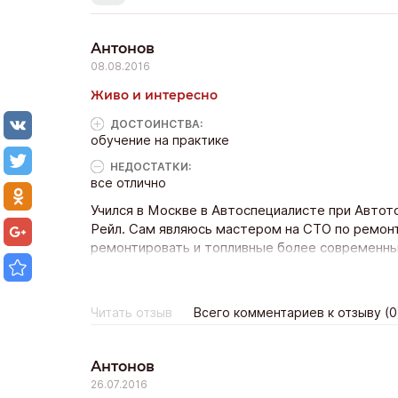
Антонов
08.08.2016
Живо и интересно
ДОСТОИНCТВА:
обучение на практике
НЕДОСТАТКИ:
все отлично
Учился в Москве в Автоспециалисте при Автот
Рейл. Сам являюсь мастером на СТО по ремонт
ремонтировать и топливные более современны
Очкасову Александру Евгеньевичу от меня спас
консультируюсь. Кстати для скептиков, обучен
на реальных поломках автомобилей, так никаки
Читать отзыв
Всего комментариев к отзыву (0
Антонов
26.07.2016