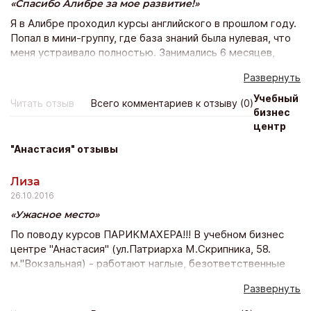
Спасибо Алибре за мое развитие!
Я в Алибре проходил курсы английского в прошлом году.
Попал в мини-группу, где база знаний была нулевая, что
меня устраивало полностью. Занимались 6 месяцев,
программа Скайрокет в принципе была удобной, я даже
Развернуть
пропускал занятия. Сегодня хочу только отблагодарить
Алибру за мое развитие. Я ведь не собираюсь бросать
Учебный
Читать отзыв
Всего комментариев к отзыву (0)
дело. У меня все материалы, диски, карточки по темам
бизнес
остались. Надо только повторить и идти тестироваться
центр
на новый уровень. Думаю, аппер никуда не делся)
"Анастасия" отзывы
Лиза
26.10.2016
Ужасное место
По поводу курсов ПАРИКМАХЕРА!!! В учебном бизнес
центре "Анастасия" (ул.Патриарха М.Скрипника, 58.
м."Вокзальная) - работают наглые, безответственные
люди,которые расчитывают выкачать с тебя кучу денег!!
Развернуть
Я записалась на все 3 курса (парикмахер модельер
стилист) 8 августа 2016г. Мне рассказали красивую