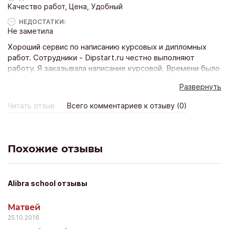
Качество работ, Цена, Удобный
НЕДОСТАТКИ:
Не заметила
Хороший сервис по написанию курсовых и дипломных
работ. Сотрудники - Dipstart.ru честно выполняют
работу. Я заказывала написание курсовой. Времени было
совсем мало, пообещали вложится в отведенные мною
Развернуть
сроки. В итоге сдали работу даже чуть раньше.
Получила отличную курсовую написанную
Читать отзыв
Всего комментариев к отзыву (0)
профессионалом своего дела. Большое спасибо проекту
и исполнителям.
Похожие отзывы
Alibra school отзывы
Матвей
25.10.2016