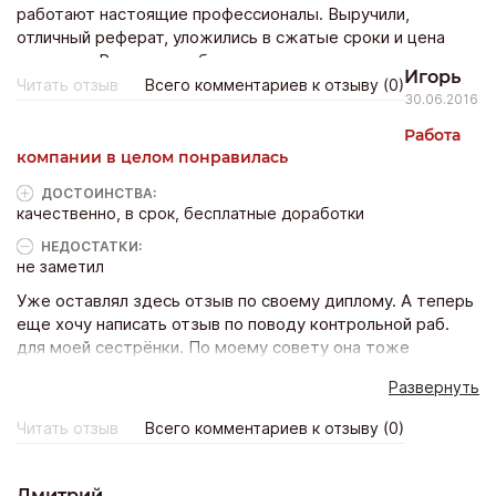
работают настоящие профессионалы. Выручили,
отличный реферат, уложились в сжатые сроки и цена
реальная. Радует, что беретесь за сложные темы и
Игорь
выполняете все пожелания заказчика.
Читать отзыв
Всего комментариев к отзыву (0)
30.06.2016
Работа
компании в целом понравилась
ДОСТОИНCТВА:
качественно, в срок, бесплатные доработки
НЕДОСТАТКИ:
не заметил
Уже оставлял здесь отзыв по своему диплому. А теперь
еще хочу написать отзыв по поводу контрольной раб.
для моей сестрёнки. По моему совету она тоже
обращалась в дипстарт, и её также как и меня не
Развернуть
подвели. Всё, что требовалось выполнили. Спасибо
авторам, которые писали наши работы.
Читать отзыв
Всего комментариев к отзыву (0)
Дмитрий