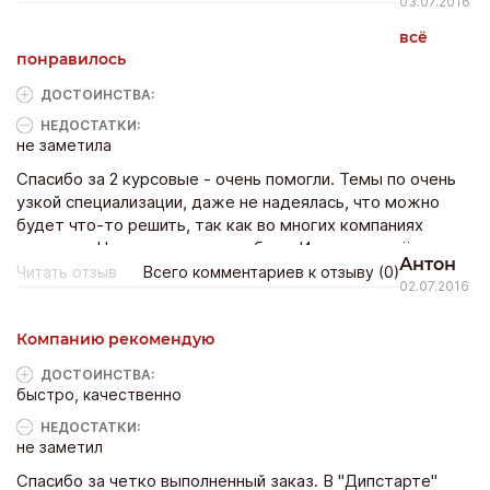
03.07.2016
всё
понравилось
ДОСТОИНCТВА:
НЕДОСТАТКИ:
не заметила
Спасибо за 2 курсовые - очень помогли. Темы по очень
узкой специализации, даже не надеялась, что можно
будет что-то решить, так как во многих компаниях
отказали. Но вы взялись за работу. И сделали всё в
Антон
соответствии с требованиями.
Читать отзыв
Всего комментариев к отзыву (0)
02.07.2016
Компанию рекомендую
ДОСТОИНCТВА:
быстро, качественно
НЕДОСТАТКИ:
не заметил
Спасибо за четко выполненный заказ. В "Дипстарте"