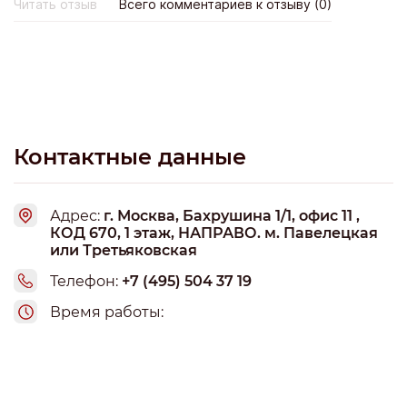
Читать отзыв
Всего комментариев к отзыву (0)
историю о том, что меня научат стричь, делать
модельные стрижки, укладки, окрашивание, свадебные
прически и ВИЗАЖ!..Так как через пару месяцев мне
нужно было уезжать из города, я спросила в
администрации: "сколько будет длиться полный курс?".
Мне ответили :"НЕ БОЛЬШЕ 2 МЕСЯЦЕВ, НЕКОТОРЫЕ
ЗАКАНЧИВАЛИ РАНЬШЕ". Я думаю, ну хорошо, 2 месяца
устраивает..Спросила за инструменты, выдают ли они
Контактные данные
какие-то ножницы и т.п. Ответ:"Да, можете купить у нас
набор за 70 грн." (ТЕПЕРЬ,ДАЖЕ НЕ ЗНАЮ ЗА КАКОЙ
НАБОР ШЛА РЕЧЬ).. Так же сказали , что:"Диплом
Адрес:
г. Москва, Бахрушина 1/1, офис 11 ,
входит в стоимость, за него платить не нужно"
КОД 670, 1 этаж, НАПРАВО. м. Павелецкая
(запомните эту фразу) А сейчас раскрываю вам карты!!!
или Третьяковская
С первого учебного дня вам рассказывают какие
Телефон:
+7 (495) 504 37 19
материалы нужно КУПИТЬ, для того чтобы дальше
продолжать учиться. На 2й день занятия вы должны
Время работы:
прийти со всем набором инструментов чтобы учиться
стричь, если же у вас нет ничего и денег чтобы купить
это все,то вы обречены! Просто не сможете никого
подстричь и ничему не научитесь + пока у вас не будет
инструментов, вы постоянно будете находиться под