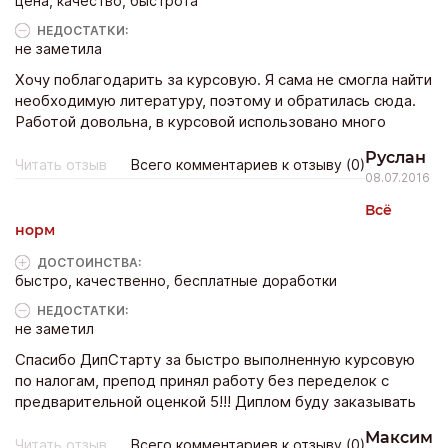
цена, качество, быстрота
НЕДОСТАТКИ:
не заметила
Хочу поблагодарить за курсовую. Я сама не смогла найти
необходимую литературу, поэтому и обратилась сюда.
Работой довольна, в курсовой использовано много
новых источников, что очень важно для нашего препода.
Руслан
Спасибо!
Читать отзыв
Всего комментариев к отзыву (0)
08.07.2016
Всё
норм
ДОСТОИНCТВА:
быстро, качественно, бесплатные доработки
НЕДОСТАТКИ:
не заметил
Спасибо ДипСтарту за быстро выполненную курсовую
по налогам, препод принял работу без переделок с
предварительной оценкой 5!!! Диплом буду заказывать
только у вас.
Максим
Читать отзыв
Всего комментариев к отзыву (0)