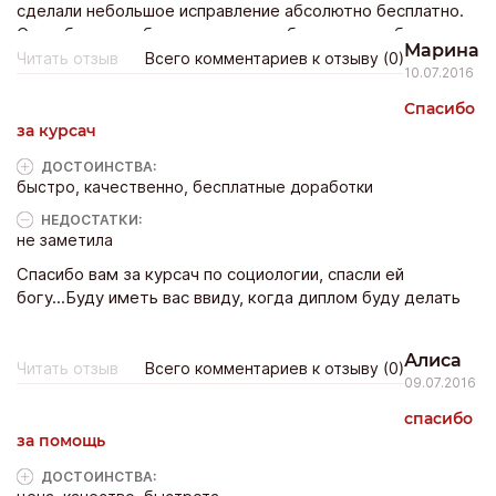
сделали небольшое исправление абсолютно бесплатно.
Спасибо вам ребята, если понадобятся еще работы
Марина
подобного рода, то обращаться буду только к вам.
Читать отзыв
Всего комментариев к отзыву (0)
10.07.2016
Спасибо
за курсач
ДОСТОИНCТВА:
быстро, качественно, бесплатные доработки
НЕДОСТАТКИ:
не заметила
Спасибо вам за курсач по социологии, спасли ей
богу...Буду иметь вас ввиду, когда диплом буду делать
Алиса
Читать отзыв
Всего комментариев к отзыву (0)
09.07.2016
спасибо
за помощь
ДОСТОИНCТВА: