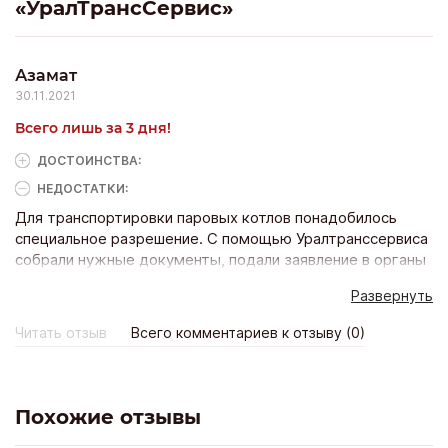
«УралТрансСервис»
Азамат
30.11.2021
Всего лишь за 3 дня!
ДОСТОИНCТВА:
НЕДОСТАТКИ:
Для транспортировки паровых котлов понадобилось
специальное разрешение. С помощью Уралтранссервиса
собрали нужные документы, подали заявление в органы
и получили одобрение. на все ушло всего лишь три дня.
Развернуть
Без них думаю точно потратили бы куда больше времени
и не успели бы перевезти груз к назначенному сроку.
Читать отзыв
Всего комментариев к отзыву (0)
Обязательно обратимся сюда еще если будет нужно.
Похожие отзывы