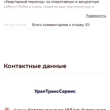
«Квартирный переезд» за оперативную и аккуратную
работу! Ребята очень помогли мне при переезде в
другой город. Вещей и мебели было очень много, я уже
Развернуть
и не знал, как все лучше организовать. Хорошо, что
вовремя нашел в интернете сайт компании, позвонил,
Читать отзыв
Всего комментариев к отзыву (0)
меня проконсультировали, сразу выяснили, сколько
потребуется грузчиков, какая машина нужна. На
следующий же день работа закипела. В итоге переехал
я очень быстро, за что огромное спасибо «Квартирному
переезду»!
Контактные данные