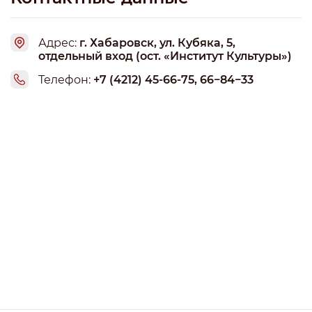
получилось, оператор ответила, что курьер не забрал
заказ, либо его не отгрузили ему = вина только на
курьерах илибоили кладовщиках. Теперь, оператор
Адрес:
г. Хабаровск, ул. Кубяка, 5,
отдельный вход (ост. «Институт Культуры»)
№2044 Татьяна, ответившая в 12.09 по московскому
времени 2.10.16 сообщила, что понимает сложившуюся
Телефон:
+7 (4212) 45-66-75, 66−84−33
ситуацию и отправит запросы в службу качества и
руководству. Однако с руководством и службой
качества "напрямую" никак не связаться нельзя и
работают они с понедельника... P.S. При сегодняшнем
разговоре, сообщили оператору, что судя по отзывам о
компании, случаи не единичны и большая часть компании
работает безалаберно, халатно, если вообще работает.
По отправленному обращению по форме обратной связи,
конечно же никто не связался. И да, и работу таких
"компаний" нужно оценивать не звездами а коричневыми
кучками