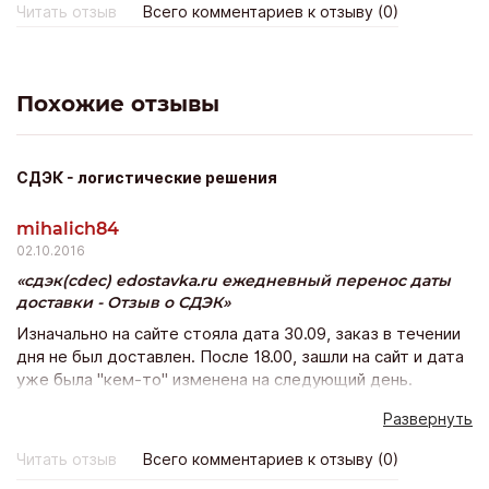
КОМПАНИЯ!!!!!!!!!
Читать отзыв
Всего комментариев к отзыву (0)
Похожие отзывы
СДЭК - логистические решения
mihalich84
02.10.2016
сдэк(cdec) edostavka.ru ежедневный перенос даты
доставки - Отзыв о СДЭК
Изначально на сайте стояла дата 30.09, заказ в течении
дня не был доставлен. После 18.00, зашли на сайт и дата
уже была "кем-то" изменена на следующий день.
Немного позже специально звонили двум разным
Развернуть
операторам, чтобы подтвердить корректность
информации по заказу на 1.10. 1.10 также заказ не был
Читать отзыв
Всего комментариев к отзыву (0)
доставлен. Ни одного звонка по контактным номерам не