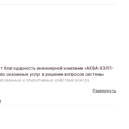
т благодарность инженерной компании «АКВА-ХЭЛП-
во оказанные услуг в решении вопросов системы
ированные и оперативные действия всегда
производства. Выражаем нашу искреннюю
Развернуть
отрудничество. С уважением, Генеральный директор
убов
)