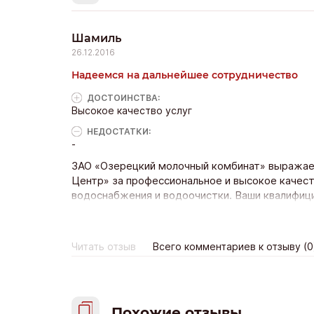
Шамиль
26.12.2016
Надеемся на дальнейшее сотрудничество
ДОСТОИНCТВА:
Высокое качество услуг
НЕДОСТАТКИ:
-
ЗАО «Озерецкий молочный комбинат» выражае
Центр» за профессиональное и высокое качест
водоснабжения и водоочистки. Ваши квалифиц
поддерживали бесперебойную работу нашего 
признательность и надеемся на дальнейшее с
ЗАО «Озерецкий молочный комбинат» Ш.Ш. Як
Читать отзыв
Всего комментариев к отзыву (0
Похожие отзывы