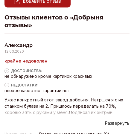
ДОБАВИТЬ ОТЗЫВ
Отзывы клиентов о «Добрыня
отзывы»
Александр
12.03.2020
крайне недоволен
ДОСТОИНCТВА:
не обнаружено кроме картинок красивых
НЕДОСТАТКИ:
плохое качество, гарантии нет
Ужас конкретный этот завод добрыня. Натр…ся я с их
станком булава на 2. Пришлось переделать на 70%,
хорошо зять с руками у меня.Подписал их хитрый
договор, потом уже оказалось что они не за что не
Развернуть
отвечают, привози говорят за свой счет, а мы
посмотрим, а мне до них 1400 км. Запчасти обещали —