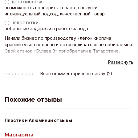
ДОСТОИНCТВА:
возможность проверить товар до покупки,
индивидуальный подход, качественный товар
НЕДОСТАТКИ:
небольшие задержки в работе завода
Начали бизнес по производству «лего» кирпича
сравнительно недавно и останавливаться не собираемся.
Свой станок «Булава 3» приобретали в Татарстане,
завод «Добрыня», находится в городе Набережные
Развернуть
Челны. Когда ездили непосредственно заказывать
оборудование, привозили сырье и проверяли на станке. А
Читать отзыв
Всего комментариев к отзыву (2)
после покупки методом эксперимента уже пришли к
итоговому варианту нашей смеси. Хотя, для того чтобы
прийти к качественному цвету кирпича, пришлось
попотеть. станок был изменен специально для нас - с
Похожие отзывы
двумя фильтрами с односторонним прессованием
(только сверху). Мы хотели извлечь максимальное
давление на 1 см.кв. поэтому и заказали именно такое
Пластик и Алюминий отзывы
оборудование. Технические характеристики: Габаритные
размеры (ДхШхВ) 1800х1500х2200мм Вес 2000 кг
Маргарита
Двигатель 15-18 кВт Напряжение 380 В Глубина