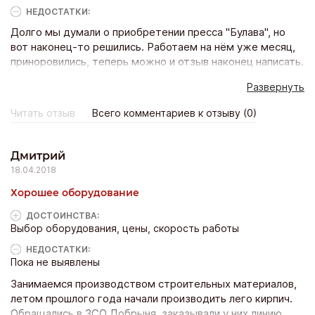
Заказ они выполнили быстро, никаких нареканий по
НЕДОСТАТКИ:
работе у нас нет.
Долго мы думали о приобретении пресса "Булава", но
вот наконец-то решились. Работаем на нём уже месяц,
приноровились, теперь можно и отзыв наконец написать.
Компанию благодарим за отличное оборудование!
Развернуть
Делает один кирпич за 15 секунд! Разлетается, как
горячие пирожки.
Читать отзыв
Всего комментариев к отзыву (0)
Дмитрий
18.04.2018
Хорошее оборудование
ДОСТОИНCТВА:
Выбор оборудования, цены, скорость работы
НЕДОСТАТКИ:
Пока не выявлены
Занимаемся производством строительных материалов,
летом прошлого года начали производить лего кирпич.
Обращались в ЗСО Добрыня, заказывали у них линию