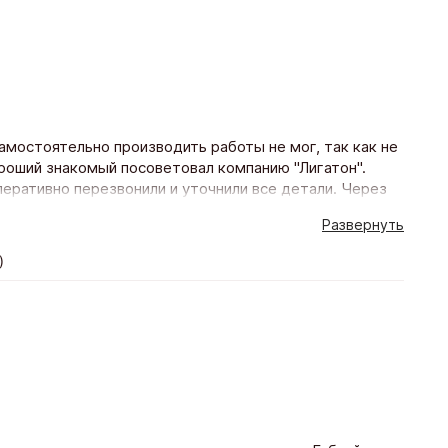
амостоятельно производить работы не мог, так как не
роший знакомый посоветовал компанию "Лигатон".
оперативно перезвонили и уточнили все детали. Через
теперь в квартира стало гораздо уютнее. Спасибо!
Развернуть
)