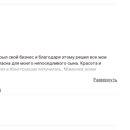
рыл свой бизнес и благодаря этому решил все мои
пасна для моего непоседливого сына. Красота и
лл и Конструкции получилась. Мамочки, всем
 жертвовать красотой ради безопасности.
Развернуть
)