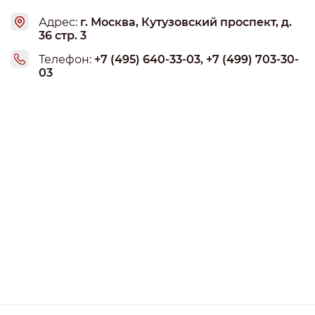
наиболее верных и верящих - за бесплатно, последние
Адрес:
г. Москва, Кутузовский проспект, д.
месяца даже официалка не поступала вовремя, а долгах
36 стр. 3
по 200 тыс. каждому уже и говорить не приходиться.
Оборудование стырино с Мосэлектромаша и даже не
Телефон:
+7 (495) 640-33-03, +7 (499) 703-30-
03
числиться у них.