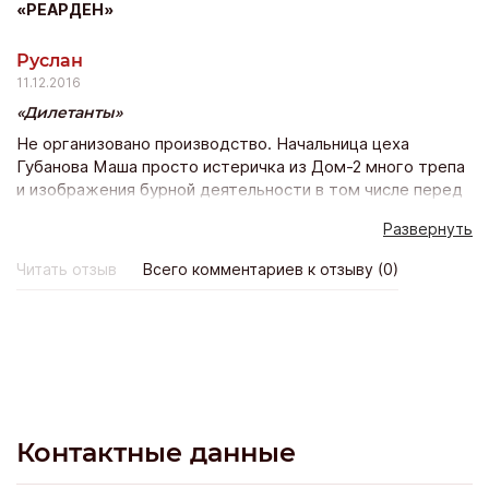
«РЕАРДЕН»
Руслан
11.12.2016
Дилетанты
Не организовано производство. Начальница цеха
Губанова Маша просто истеричка из Дом-2 много трепа
и изображения бурной деятельности в том числе перед
руководством. Технологии нет, все делается на честном
Развернуть
слове и чудом иногда деталь не возвращается на
доработку. Официальная часть зарплаты 15000.
Читать отзыв
Всего комментариев к отзыву (0)
Остальное черным налом. В силу своей убогости данная
фирма начала загнивать, на зарплату стало не хватать
денег, которые ушли на обустройство нового цеха, о
чем не сразу стало известно коллективу. А отсутствие
денег обьясняли тем что мол плохо работаете ребята и
все такое. Постоянное вранье и обещание денег на
следующей неделе. Господин Мелехин А.Л. начитавшись
всякого назвал фирму по имени героя романа, правда
Контактные данные
там был успешный бизнесмен, а здесь неудачник и
врун... Вот несколько лохов там до сих пор и работает