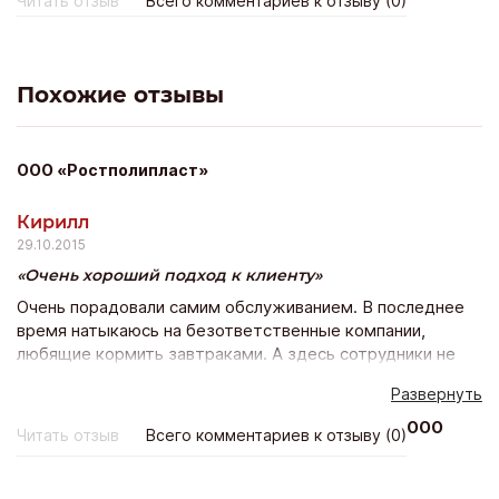
Читать отзыв
Всего комментариев к отзыву (0)
оконный завод творческого подхода, успехов в нужном
направлении!!! Людмила Васильевна Кудрявцева
Похожие отзывы
ООО «Ростполипласт»
Кирилл
29.10.2015
Очень хороший подход к клиенту
Очень порадовали самим обслуживанием. В последнее
время натыкаюсь на безответственные компании,
любящие кормить завтраками. А здесь сотрудники не
только вежливо со мной разговаривали, но и согласно
Развернуть
договору доставили тротуарную плитку в срок.
Побольше бы таких приятных людей.
ООО
Читать отзыв
Всего комментариев к отзыву (0)