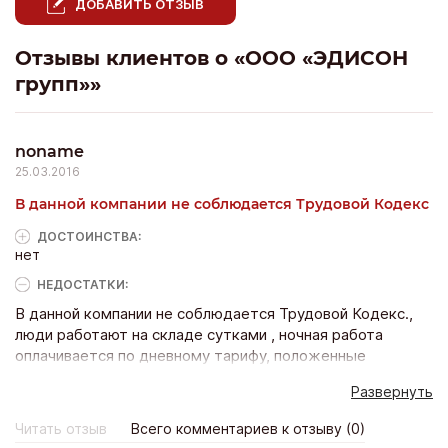
ДОБАВИТЬ ОТЗЫВ
Отзывы клиентов о «ООО «ЭДИСОН
групп»»
noname
25.03.2016
В данной компании не соблюдается Трудовой Кодекс
ДОСТОИНCТВА:
нет
НЕДОСТАТКИ:
В данной компании не соблюдается Трудовой Кодекс.,
люди работают на складе сутками , ночная работа
оплачивается по дневному тарифу, положенные
выходные дни не предоставляются, много наемных
Развернуть
рабочих без регистрации, официальная заработная плата
8 000 рублей, необоснованные штрафы, людей
Читать отзыв
Всего комментариев к отзыву (0)
вынуждают писать заявления по собственному желанию,