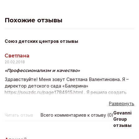
ссылаясь на то, что у компании нет денег, за
отработанный период деньги не выплачивают.
Похожие отзывы
Союз детских центров отзывы
Светлана
20.02.2018
Профессионализм и качество
Здравствуйте! Меня зовут Светлана Валентиновна. Я –
директор детского сада «Балерина»
https://souzdc.ru/page1784915.html . Я решила создать
замечательный садик для девочек, садик с балетом где-
Развернуть
то полгода назад. Идея возникла и мы несколько
месяцев работали над ее воплощением совместно с
Govanni
Читать отзыв
Всего комментариев к отзыву (0)
сотрудниками «Союза детских центров»
Group
https://souzdc.ru/ . Это была моя вторая мечта. Сразу
отзывы
после института я хотела заниматься именно развитием
детей. Я думала про школу, я рассматривала разные