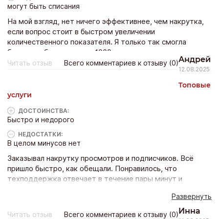
могут быть списания
На мой взгляд, нет ничего эффективнее, чем накрутка,
если вопрос стоит в быстром увеличении
количественного показателя. Я только так смогла
быстро набрать первую 1000 подписчиков.
Андрей
Читать отзыв
Всего комментариев к отзыву (0)
12.08.2025
Топовые
услуги
ДОСТОИНCТВА:
Быстро и недорого
НЕДОСТАТКИ:
В целом минусов нет
Заказывал накрутку просмотров и подписчиков. Всё
пришло быстро, как обещали. Понравилось, что
техподдержка отвечает в течение пары минут и
помогает, если что-то непонятно. Цены адекватные, а
Развернуть
результат видно сразу — активность в аккаунте выросла
заметно.
Инна
Читать отзыв
Всего комментариев к отзыву (0)