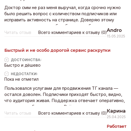
Доктор смм не раз меня выручал, когда срочно нужно
было решить вопрос с количеством подписчиков или
исправить активность на странице. Доверяю этому
магазину и не знаю, как бы обходилась без него
Andro
Читать отзыв
Всего комментариев к отзыву (0)
15.05.2025
Быстрый и не особо дорогой сервис раскрутки
ДОСТОИНCТВА:
Быстро и дёшево
НЕДОСТАТКИ:
Пока не отметил
Пользовался услугами для продвижения ТГ канала —
остался доволен. Подписчики приходят быстро, видно,
что аудитория живая. Поддержка отвечает оперативно,
помогли с выбором пакета. Всё просто и понятно даже
Карина
для новичка. Буду обращаться ещё!
Читать отзыв
Всего комментариев к отзыву (0)
25.04.2025
Работает