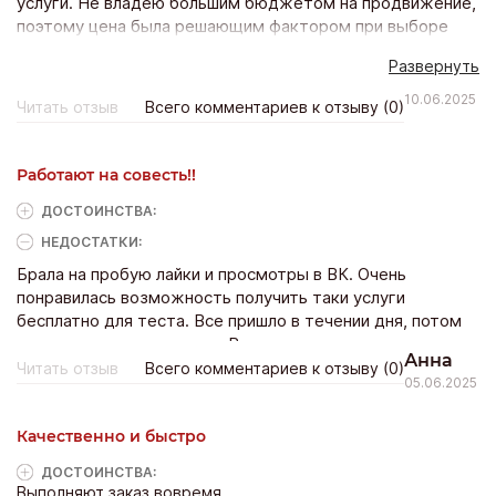
услуги. Не владею большим бюджетом на продвижение,
поэтому цена была решающим фактором при выборе
сервиса. Также, сайт работает с множеством разных
Развернуть
соцсетей, можно работать с одним сервисом, не
перескакивая от сайта к сайту. Заметила, что часто
10.06.2025
Читать отзыв
Всего комментариев к отзыву (0)
делают акции, беру всегда их при возможности. в
общем, сайт советую!
Работают на совесть!!
ДОСТОИНCТВА:
НЕДОСТАТКИ:
Брала на пробую лайки и просмотры в ВК. Очень
понравилась возможность получить таки услуги
бесплатно для теста. Все пришло в течении дня, потом
уже и платно заказала их. Все пришло в соответствии с
Анна
заказом. Реально хороший сайт.
Читать отзыв
Всего комментариев к отзыву (0)
05.06.2025
Качественно и быстро
ДОСТОИНCТВА:
Выполняют заказ вовремя