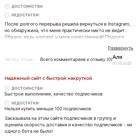
ДОСТОИНCТВА:
НЕДОСТАТКИ:
После долгого перерыва решила вернуться в Instagram,
но обнаружила, что меня практически никто не видит.
Обидно, ведь контент у меня качественный! Подруга
посоветовала этот сайт для первоначальной раскрутки.
Развернуть
Я заказала пакет с накруткой подписчиков и просмотров
сторис. Результат превзошел все мои ожидания!
Аля
Читать отзыв
Всего комментариев к отзыву (0)
Количество подписчиков, конечно, не главное, но теперь
01.10.2025
мои сторис смотрят, на посты реагируют активнее и
чаще!
Надёжный сайт с быстрой накруткой
ДОСТОИНCТВА:
Быстрое выполнение, качество подписчиков
НЕДОСТАТКИ:
Нельзя купить меньше 100 подписчиков
Заказывала на этом сайте подписчиков в группу и
оценила скорость доставки и качество подписчиков - ни
одного бота не было!