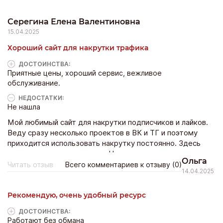
Серегина Елена Валентиновна
15.04.2025
Хороший сайт для накрутки трафика
ДОСТОИНCТВА:
Приятные цены, хороший сервис, вежливое
обслуживание.
НЕДОСТАТКИ:
Не нашла
Мой любимый сайт для накрутки подписчиков и лайков.
Веду сразу несколько проектов в ВК и ТГ и поэтому
приходится использовать накрутку постоянно. Здесь
закупаюсь довольно часто. Накручивают аккуратно и
Ольга
честно. Всем довольна.
Читать отзыв
Всего комментариев к отзыву (0)
14.04.2025
Рекомендую, очень удобный ресурс
ДОСТОИНCТВА:
Работают без обмана