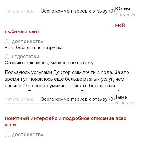
Юлия
Читать отзыв
Всего комментариев к отзыву (0)
21.06.2025
Мой
любимый сайт!
ДОСТОИНCТВА:
Есть бесплатная накрутка
НЕДОСТАТКИ:
Сколько пользуюсь, минусов не нахожу
Пользуюсь услугами Доктор смм почти 4 года. За это
время тут появилось ещё больше разных услуг, чем
раньше. Что особо умиляет, так это бесплатная
накрутка. Такая классная фишка. Всем советую её
Таня
попробовать!
Читать отзыв
Всего комментариев к отзыву (0)
20.06.2025
Понятный интерфейс и подробное описание всех
услуг
ДОСТОИНCТВА: