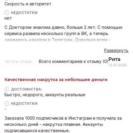
Скорость и авторитет
НЕДОСТАТКИ:
нет
С Доктором знакома давно, больше 2 лет. С помощью
сервиса развила несколько групп в ВК, а теперь
занимаюсь каналом в Телеграм. Довольна всем -
обслуживанием, вежливостью менеджеров,
Развернуть
стоимостью. Могу рекомендовать этот сайт новичкам -
найдёте на нём много полезной информации.
Рита
Читать отзыв
Всего комментариев к отзыву (0)
12.07.2025
Качественная накрутка за небольшие деньги
ДОСТОИНCТВА:
Быстро, недорого, аккаунты реальные
НЕДОСТАТКИ:
-
Заказала 1000 подписчиков в Инстаграм и получила за
несколько дней - накрутка плавная. Аккаунты
подписавшихся качественные.