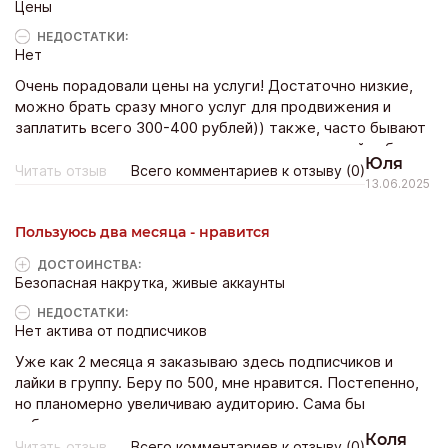
Цены
НЕДОСТАТКИ:
Нет
Очень порадовали цены на услуги! Достаточно низкие,
можно брать сразу много услуг для продвижения и
заплатить всего 300-400 рублей)) также, часто бывают
акции на разные услуги, можно совсем за копейки брать
Юля
лайки и просмотры. Сайт советую!
Читать отзыв
Всего комментариев к отзыву (0)
13.06.2025
Пользуюсь два месяца - нравится
ДОСТОИНCТВА:
Безопасная накрутка, живые аккаунты
НЕДОСТАТКИ:
Нет актива от подписчиков
Уже как 2 месяца я заказываю здесь подписчиков и
лайки в группу. Беру по 500, мне нравится. Постепенно,
но планомерно увеличиваю аудиторию. Сама бы
набирала долго.
Коля
Читать отзыв
Всего комментариев к отзыву (0)