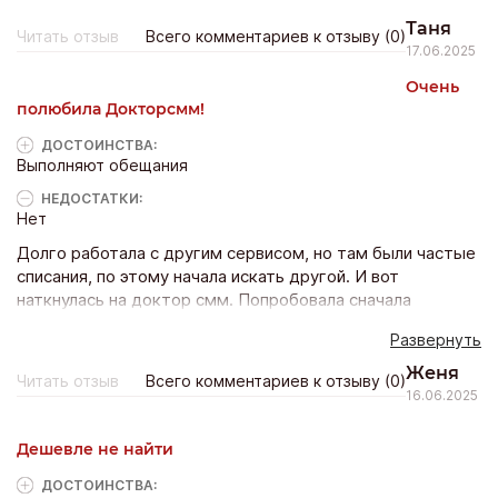
таргетированные предложения
Таня
Читать отзыв
Всего комментариев к отзыву (0)
17.06.2025
Очень
полюбила Докторсмм!
ДОСТОИНCТВА:
Выполняют обещания
НЕДОСТАТКИ:
Нет
Долго работала с другим сервисом, но там были частые
списания, по этому начала искать другой. И вот
наткнулась на доктор смм. Попробовала сначала
бесплатные услуги, обрадовалась такой «халяве»)) но
Развернуть
потом взяла и платно подписчиков и просмотры на канал.
Цены для мен приемлимые, доставили вовремя. Сайт
Женя
Читать отзыв
Всего комментариев к отзыву (0)
свои обещания выполняет!
16.06.2025
Дешевле не найти
ДОСТОИНCТВА: