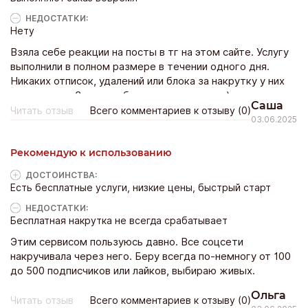
НЕДОСТАТКИ:
Нету
Взяла себе реакции на посты в тг на этом сайте. Услугу
выполнили в полном размере в течении одного дня.
Никаких отписок, удалений или блока за накрутку у них
не получила. Значит работают качественно) советую
Саша
Докторсмм!
Читать отзыв
Всего комментариев к отзыву (0)
03.06.2025
Рекомендую к использованию
ДОСТОИНCТВА:
Есть бесплатные услуги, низкие цены, быстрый старт
НЕДОСТАТКИ:
Бесплатная накрутка не всегда срабатывает
Этим сервисом пользуюсь давно. Все соцсети
накручивала через него. Беру всегда по-немногу от 100
до 500 подписчиков или лайков, выбираю живых.
Ольга
Читать отзыв
Всего комментариев к отзыву (0)