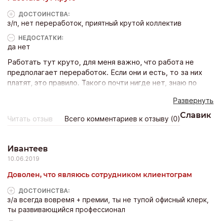
подменят. Всегда мечтала работать в такой стабильной
и крутой компании, которая не однодневка, а на рынке
ДОСТОИНCТВА:
уже много лет.
з/п, нет переработок, приятный крутой коллектив
НЕДОСТАТКИ:
да нет
Работать тут круто, для меня важно, что работа не
предполагает переработок. Если они и есть, то за них
платят, это правило. Такого почти нигде нет, знаю по
себе и знаю всех своих друзей, как они сидят ночами
Развернуть
даже дома за копейки... Я вообще люблю наш офис и то
направление, которым занимается компания. Мне
Славик
Читать отзыв
Всего комментариев к отзыву (0)
нравится помогать людям. Клиентограмм — это еще и
наша крутая команда. Когда читаю отзывы клиентов, что
они довольны техподдержкой и сервисом - радуюсь. Я
Ивантеев
сам вообще сотрудник техподдержки именно. Ну а
10.06.2019
недостатков собственно для меня лично нет.
Доволен, что являюсь сотрудником клиентограм
ДОСТОИНCТВА:
з/а всегда вовремя + премии, ты не тупой офисный клерк,
ты развивающийся профессионал