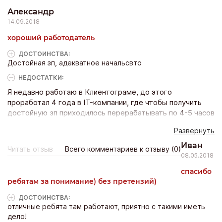
клиентам предложить. И пусть определенный напряг
Александр
присутствует, но лично меня это только стимулирует, не
14.09.2018
дает расслабиться.
хороший работодатель
ДОСТОИНCТВА:
Достойная зп, адекватное начальсвто
НЕДОСТАТКИ:
Я недавно работаю в Клиентограме, до этого
проработал 4 года в IT-компании, где чтобы получить
достойную зп приходилось перерабатывать по 4-5 часов
в день. Когда же я пришел в Клиентограм, то для меня
Развернуть
было новостью, что там люди зарабатывают
нормальные деньги и не проводят на работе все свое
Иван
Читать отзыв
Всего комментариев к отзыву (0)
время. Сейчас уже привык к отличной атмосфере, к
08.05.2018
тому, что начальство здесь адекватное и понимающее,
спасибо
з/п платят всегда вовремя и полностью. Одним словом, я
ребятам за понимание) без претензий)
жалею, что не устроился сюда раньше, и не знал всех
этих плюсов.
ДОСТОИНCТВА:
отличные ребята там работают, приятно с такими иметь
дело!