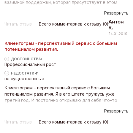
взаимной поддержки, которая присутствует в этом
коллективе. Новичков здесь берут под крыло более
Развернуть
опытные специалисты. Есть наставники, которые и
морально поддержат, и практические советы дадут.
Антон
Читать отзыв
Всего комментариев к отзыву (0)
Регулярно проходит обучение чему-то новому. Для
К.
стимула существуют и конкурсы. Конечно, приходится
24.01.2019
постоянно находиться в теме, усваивать и творчески
Клиентограм - перспективный сервис с большим
перерабатывать значительные объемы информации. Но
потенциалом развития.
это же так и должно быть!
ДОСТОИНCТВА:
Профессиональный рост
НЕДОСТАТКИ:
не существеннные
Клиентограм - перспективный сервис с большим
потенциалом развития. Я в его штате тружусь уже
третий год. И постоянно открываю для себя что-то
новое. При этом чувствуется стабильность в работе
Развернуть
компании. У нее очень неплохие перспективы. И
сотрудников в зарплате не обижают. Сама работа
Читать отзыв
Всего комментариев к отзыву (0)
динамичная и интересная. Регулярно внедряются новые
фишки, которые требуется понять, осмыслить и