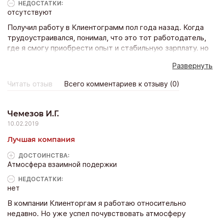
НЕДОСТАТКИ:
отсутствуют
Получил работу в Клиентограмм пол года назад. Когда
трудоустраивался, понимал, что это тот работодатель,
где я смогу приобрести опыт и стабильную зарплату. но
кроме этого теперь у меня есть намного больше:
Развернуть
стабильно мы работаем над своим образованием,
повышаем компетентность в сфере IT, плюс крутая
Читать отзыв
Всего комментариев к отзыву (0)
команда. Атмосфера на работе располагает тебя
творить, а не думать, когда же конец рабочего дня.
Чемезов И.Г.
10.02.2019
Лучшая компания
ДОСТОИНCТВА:
Атмосфера взаимной подержки
НЕДОСТАТКИ:
нет
В компании Клиенторгам я работаю относительно
недавно. Но уже успел почувствовать атмосферу