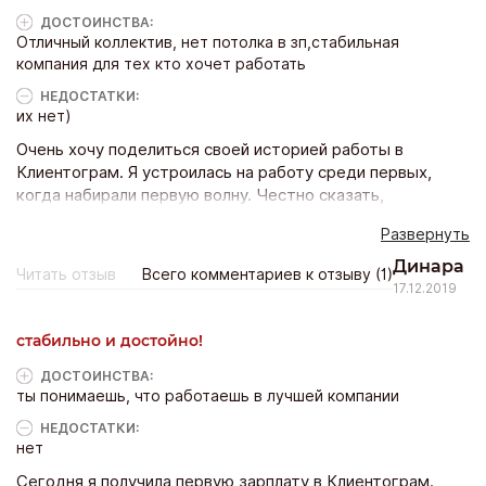
ДОСТОИНCТВА:
Отличный коллектив, нет потолка в зп,стабильная
компания для тех кто хочет работать
НЕДОСТАТКИ:
их нет)
Очень хочу поделиться своей историей работы в
Клиентограм. Я устроилась на работу среди первых,
когда набирали первую волну. Честно сказать,
специфика работы меня пугала, так как в продажах я
Развернуть
работала, а с интернет-технологиями была на вы. Для
меня все термины были страшными, непонятными и
Динара
Читать отзыв
Всего комментариев к отзыву (1)
пугающими. Но, лояльность старичков позволила за
17.12.2019
время испытательного срока не просто вырасти, но еще
и принести первые доходы компании. Я гордилась
стабильно и достойно!
своими достижениями и одновременно в душе боялась,
что мне по окончании испытательного срока скажут, что
ДОСТОИНCТВА:
ты понимаешь, что работаешь в лучшей компании
я не доросла до их уровня. Мой наставник поддерживал
меня, говорил, что все хорошо, но как избежать
НЕДОСТАТКИ:
волнения? Назвать работу в отделе продаж
нет
Клиентограм рутиной просто язык не поворачивается.
Сегодня я получила первую зарплату в Клиентограм.