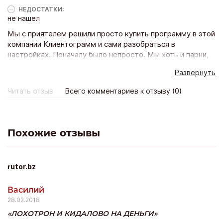
НЕДОСТАТКИ:
не нашел
Мы с приятелем решили просто купить программу в этой
компании Клиентограмм и сами разобраться в
настройках. Поначалу было непросто. Мы хоть и парни,
но далеки тоже от этих всех раскруток, так как бизнес у
Развернуть
нас - продажа кроссовок премиум класса через
социальную сеть. Так нас удивило то, что вот сколько бы
Читать отзыв
Всего комментариев к отзыву (0)
раз мы не звонили за консультацией, ни один сотрудник
нам в ней не отказал! А по первости бывало, что по пять
раз в день звонили) Ну и да, счас имеем своих клиентов
и соответственно неплохой доход!
Похожие отзывы
rutor.bz
Василий
28.02.2018
ЛОХОТРОН И КИДАЛОВО НА ДЕНЬГИ