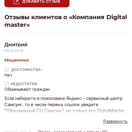
ДОБАВИТЬ ОТЗЫВ
Отзывы клиентов о «Компания Digital
master»
Дмитрий
09.12.2016
Мошеннки
ДОСТОИНCТВА:
Нет
НЕДОСТАТКИ:
Обманывают граждан
Если наберете в поисковике Яндекс - сервисный центр
Самсунг, то в числе первых ссылок увидите
"Официальный СЦ Самсунг", но только это DigitalMaster,
никакого отношения к Самсунг они имеют!
Развернуть
http://spb.samsung-official-service.ru/remont-telefonov-
samsung Это натуральный развод в лучших традициях,