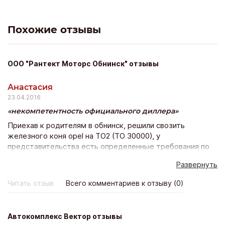
Похожие отзывы
ООО "Рантект Моторс Обнинск" отзывы
Анастасия
23.04.2016
некомпетентность официального диллера
Приехав к родителям в обнинск, решили свозить
железного коня opel на ТО2 (ТО 30000), у
представительства есть определенные требования по
обязательной замене деталей (расходников) в тот или
Развернуть
иной пробег авто, мы заранее позвонили официальному
диллеру в обнинске - рантект моторс, уточнили
Читать отзыв
Всего комментариев к отзыву (0)
стоимость ТО2 на нашем авто, консультант назвала
сумму, которая приятно нас порадовала, мы
естественно записались. По приезду в сервис сдали
Автокомплекс Вектор отзывы
авто, в полной уверенности что сумма названа именно за