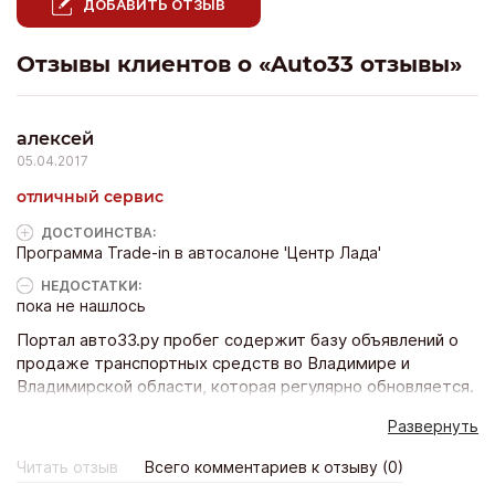
ДОБАВИТЬ ОТЗЫВ
Отзывы клиентов о «Auto33 отзывы»
алексей
05.04.2017
отличный сервис
ДОСТОИНCТВА:
Программа Trade-in в автосалоне 'Центр Лада'
НЕДОСТАТКИ:
пока не нашлось
Портал авто33.ру пробег содержит базу объявлений о
продаже транспортных средств во Владимире и
Владимирской области, которая регулярно обновляется.
Сотни публикаций в день, множество успешных продаж
Развернуть
– именно так протекают рабочие будни нашего портала.
Отныне вам больше не потребуется просматривать все
Читать отзыв
Всего комментариев к отзыву (0)
автомобильные сайты.