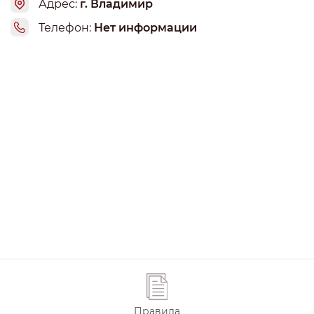
которое нальют в сервисе?" Да и как вообще такое
Адрес:
г. Владимир
можно говорить? Уже давно клиенты могут приезжать в
Телефон:
Нет информации
сервис со своими запчастями! Итог - потраченный
выходной в сервисе, хотя я могла бы сделать это в
Москве в будний день; трата той же суммы, за которую
могли бы сделать ТО2 в сервисе, где делали и ТО1. Не
советую этот сервис!
Правила