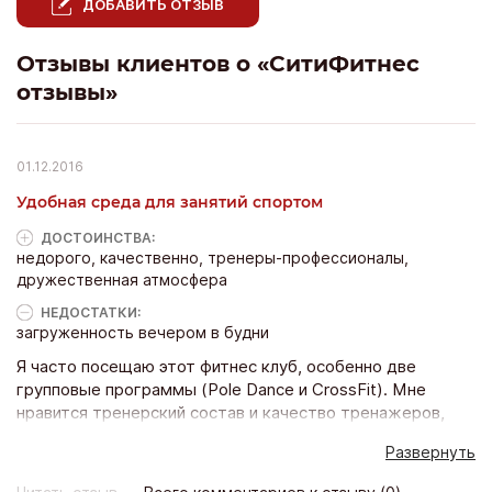
ДОБАВИТЬ ОТЗЫВ
Отзывы клиентов о «СитиФитнес
отзывы»
01.12.2016
Удобная среда для занятий спортом
ДОСТОИНCТВА:
недорого, качественно, тренеры-профессионалы,
дружественная атмосфера
НЕДОСТАТКИ:
загруженность вечером в будни
Я часто посещаю этот фитнес клуб, особенно две
групповые программы (Pole Dance и CrossFit). Мне
нравится тренерский состав и качество тренажеров,
нет претензий к административному персоналу. Клуб
Развернуть
ведет свои странички в соцсетях, они любят устраивать
конкурсы, от этого занятия в фитнес клубе становятся