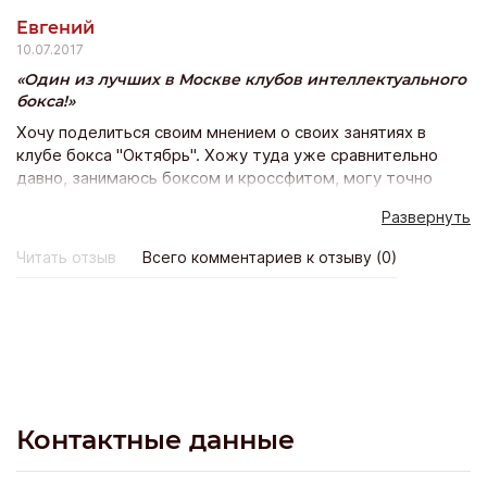
Евгений
10.07.2017
Один из лучших в Москве клубов интеллектуального
бокса!
Хочу поделиться своим мнением о своих занятиях в
клубе бокса "Октябрь". Хожу туда уже сравнительно
давно, занимаюсь боксом и кроссфитом, могу точно
сказать, что ребята молодцы. Есть одно из больших
Развернуть
отличий от занятий в фитнес-клубах, тут узкая
специализация, всего две дисциплины — бокс и
Читать отзыв
Всего комментариев к отзыву (0)
кроссфит. Это так называемый моно-клуб, т.е. клуб
одной дисциплины. Здесь нет такого, что всё в одном —
фитнес, йога, бокс, аэробика, бассейн и ещё бантик
сверху. За счёт узкой специализации — тренера явно
выиграют у "знатоков всего и вся" в фитнесах, когда
человек мало чего понимающий — ведёт дисциплину для
других, просто потому что больше некому. Хожу уже 10
месяцев, удобный график занятий, можно доезжать
Контактные данные
после работы или перед работой, с утреца, в клубе все
удобства — душ, раздевалка, маленький фитнес-бар. Не