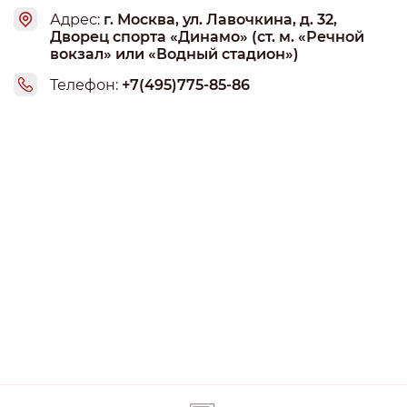
стоит путать с фитнесом — тут нет бани, хамама, сауны
Адрес:
г. Москва, ул. Лавочкина, д. 32,
и косметолога, это все-таки боксерский клуб. Бокс
Дворец спорта «Динамо» (ст. м. «Речной
ведут хорошо, но это адаптированный бокс, для
вокзал» или «Водный стадион»)
офисного планктончика, банкиров и прочих творческих
Телефон:
+7(495)775-85-86
людей))))))) Тут у нас ведут так называемый фитнес-
бокс, фито-бокс, не важно как его называть. Нет такого,
что ты идешь с тренировки с синяками на лице или
разбитой губой, цель такого бокса — физическая форма,
техника бокса и общее развитие организма. Да,
спарринги есть, спарринги в нашем случае — только по
желанию и только для подготовленных и готовых членов
клуба, в шлеме и защите, под чутким контролем
тренера, либо это вообще спарринг с самим тренером,
полностью учебный. Кратко резюмируя — готов
рекомендовать всем, кто устал от обычных и
бесполезных занятий в фитнес-клубе, когда вы сами не
понимаете — что вы делаете и зачем, тем, кто готов
попробовать себя в чём-то новом и кому хочется
заниматься интересным спортом вместе с клёвыми
людьми =)