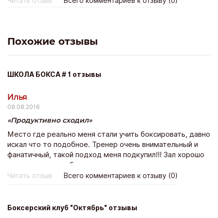
Читать отзыв
Всего комментариев к отзыву (0)
веселее, чувствуешь себя частью большой команды.)
Похожие отзывы
ШКОЛА БОКСА # 1 отзывы
Илья
08.08.2016
Продуктивно сходил
Место где реально меня стали учить боксировать, давно
искал что то подобное. Тренер очень внимательный и
фанатичный, такой подход меня подкупил!!! Зал хорошо
оснащен, в плане бокса тут есть все что можно
пожелать
Читать отзыв
Всего комментариев к отзыву (0)
Боксерский клуб "Октябрь" отзывы