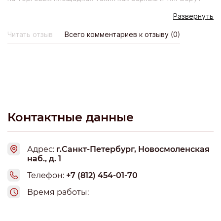
предоплату и исчезают. У директора зарегистрировано
Развернуть
15 аналогичных фирм: авто-м, аккост, кремлевская
ковка, лазурит авто, логистик мастер, монтаж проект,
Читать отзыв
Всего комментариев к отзыву (0)
реклана, рус-прод-торг, строй инком, стройальянс,
стройснаб, тд Гудзон, тд кутузовский люкс, флагман,
фортуна. номера телефонов с которых могут позвонить:
8-9855515051, 8 985 551 5140.
Контактные данные
Адрес:
г.Санкт-Петербург, Новосмоленская
наб., д. 1
Телефон:
+7 (812) 454-01-70
Время работы: