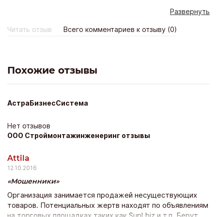
что подворачивается, а делать не умеют. Обманывают
Развернуть
не только клиентов но и сотрудников. Кидают на деньги,
не выполняют обязательства по договорам. Написано
Читать отзыв
Всего комментариев к отзыву (0)
уже немало заявлений в полицию и прокуратуру.
Общением с компанией остался крайне недоволен.
Похожие отзывы
АстраБизнесСистема
Нет отзывов
ООО Строймонтажинженеринг отзывы
Attila
12.10.2016
Мошенники
Организация занимается продажей несуществующих
товаров. Потенциальных жертв находят по объявлениям
на торговых площадках таких как Supl.biz и т.п. Берут