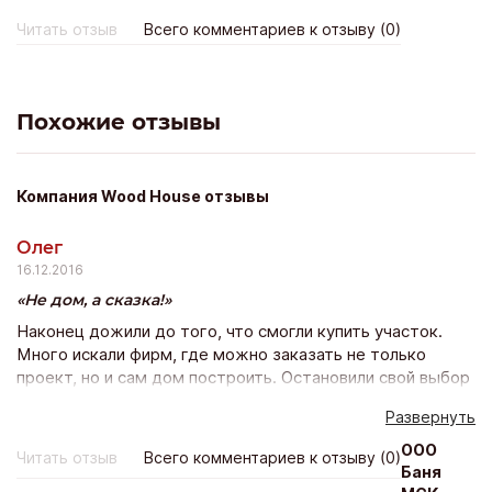
павильоны №20,№16, и Россия, г. Иркутск, ул.
Читать отзыв
Всего комментариев к отзыву (0)
Воронежская 2, строение 6, офис 10, отказывала
женщина, представившаяся директором Софьиной
Еленой Александровной. Ужасный сервис и отношение к
людям, если не хотите потерять деньги, время и нервы,
Похожие отзывы
никогда не обращайтесь в эту фирму!!!
Компания Wood House отзывы
Олег
16.12.2016
Не дом, а сказка!
Наконец дожили до того, что смогли купить участок.
Много искали фирм, где можно заказать не только
проект, но и сам дом построить. Остановили свой выбор
на Wood house. Решились на полный цикл, от проекта и
Развернуть
до сдачи под ключ. Выбрали дом из еврокамня, как-то
солидно и надежно. Специалисты сделали все в лучшем
ООО
Читать отзыв
Всего комментариев к отзыву (0)
виде, я даже удивился, не было никакой мороки и
Баня