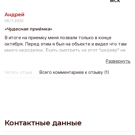
непоняток. Прошло порядка 7 месяцев и нам дали ключи.
МСК
Все просто супер! Не дом, а сказка!
Андрей
06.11.2020
Чудесная приёмка
В итоге на приемку меня позвали только в конце
октября. Перед этим я был на объекте и видел что там
много недоделок. Ехать смотреть на этот “шедевр” не
было времени, попросил перенести срок. Мне отказали.
Развернуть
Начали требовать деньги, около 100 000, остаток. Я
отказал, они сняли двери, раскрыли ворота, сломали
Читать отзыв
Всего комментариев к отзыву (1)
забор и уехали.
Контактные данные