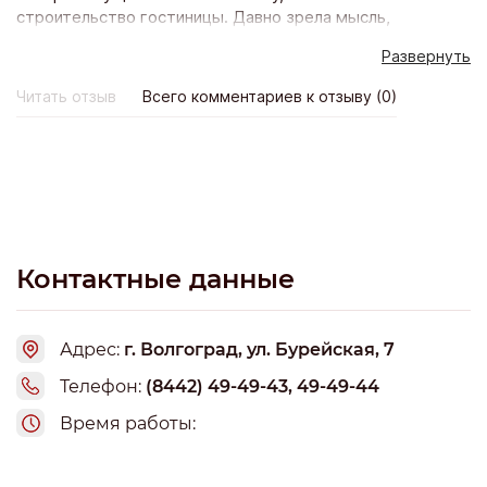
строительство гостиницы. Давно зрела мысль,
построить в теплом климате отель чтоб было чем
Развернуть
заниматься на пенсии. Выбор пал на Крым, тем более
там проживают родственники, друзья, земля была
Читать отзыв
Всего комментариев к отзыву (0)
давно в собственности, порядка 100 м от моря.
Обзвонил несколько компаний, сами понимаете в наше
время надо как минимум ознакомиться с различными
предложениями. Выбор остановил на компании
housegood, общался с Вячеславом.Они производят в
своих цехах сип панели. По договоренности
встретились, он меня отвез на объект который был на
стадии строительства, я посмотрел, поговорил с
Контактные данные
строителями, результатом остался доволен! Хочу
сделать примечание, я строю отель из сип панелей, но
панели цсп в первую очередь были интересны, так как в
Адрес:
г. Волгоград, ул. Бурейская, 7
разы дешевле отделка и не горят, не выделяют разных
фенолов и так далее. В итоге заказал строительство,
Телефон:
(8442) 49-49-43, 49-49-44
нареканий нет. Я бы даже похвалил ребят, все время
Время работы:
звонят, интересуются, все ли хорошо. Рекомендую
работать с компанией housegood. Люди редко пишут
отзывы, хочется поддержать ребят. Кстати не каждая