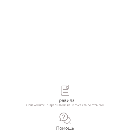
компания у нас так четко и слаженно работает.
Правила
Ознакомьтесь с правилами нашего сайта по отзывам
Помощь