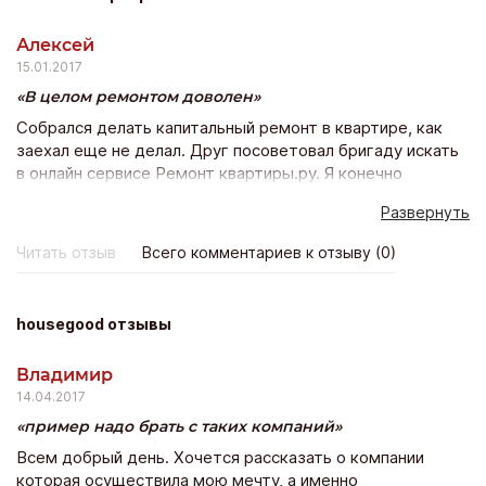
Алексей
15.01.2017
В целом ремонтом доволен
Собрался делать капитальный ремонт в квартире, как
заехал еще не делал. Друг посоветовал бригаду искать
в онлайн сервисе Ремонт квартиры.ру. Я конечно
сомневался, что таким способом можно найти, но решил
Развернуть
попробовать. Отправил заявку, указал объем работы,
примерную сумму какую готов заплатить. Потом
Читать отзыв
Всего комментариев к отзыву (0)
поступило несколько предложений от разных бригад.
Больше всего одна бригада произвела впечатление,
договорились по оплате и в целом по ремонту все до
housegood отзывы
мелочей. Сделали ремонт качественно, в принципе
претензий нет, по сроку сделали день в день. Во время
Владимир
работы не хамили, вели себя адекватно, учли мои
14.04.2017
пожелания.
пример надо брать с таких компаний
Всем добрый день. Хочется рассказать о компании
которая осуществила мою мечту, а именно