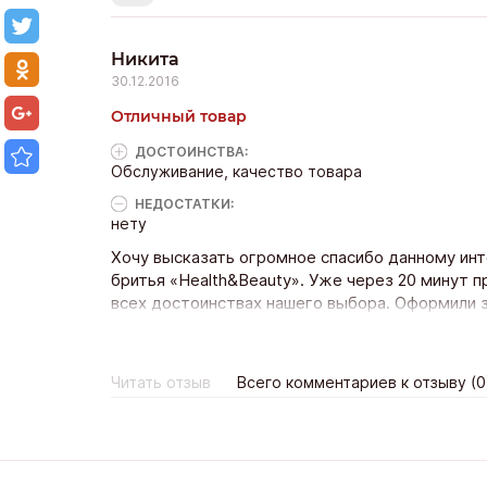
Никита
30.12.2016
Отличный товар
ДОСТОИНCТВА:
Обслуживание, качество товара
НЕДОСТАТКИ:
нету
Хочу высказать огромное спасибо данному инт
бритья «Health&Beauty». Уже через 20 минут 
всех достоинствах нашего выбора. Оформили з
было удивление, когда ровно за 15 минут до у
- очень приятно. Вот уже почти 10 дней польз
раньше. Огромное спасибо.
Читать отзыв
Всего комментариев к отзыву (0