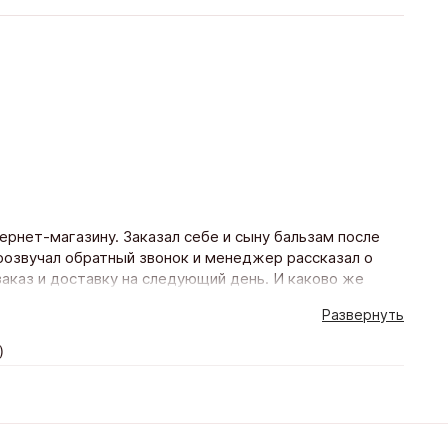
ернет-магазину. Заказал себе и сыну бальзам после
прозвучал обратный звонок и менеджер рассказал о
аказ и доставку на следующий день. И каково же
казанного времени прозвучал звонок и курьер был дома
Развернуть
уюсь обновкой и моя кожа не воспаляется как было
)