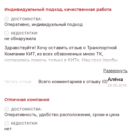
Индивидуальный подход, качественная работа
ДОСТОИНCТВА:
Оперативно, индивидуальный подход
НЕДОСТАТКИ:
не обнаружила
Здравствуйте! Хочу оставить отзыв о Транспортной
Компании КИТ, из всех обзвоненных мною ТК,
согласились помочь только в КИТе. Наш груз (пробы
грунта) был отправлен нам из Магадана самолетом.
Развернуть
Нужно было забрать его в аэропорту, оплатив пошлину
аэропорта за терминальную обработку груза, и
Алёна
Читать отзыв
Всего комментариев к отзыву (0)
доставить нашему получателю в Троицк (Подмосковье),
26.05.2016
причем доставить нужно в выходной обязательно
(требование получателя). При этом все перемещение
Отличная компания
должно произойти без нашего участия. Вот в КИТе к
нашей просьбе подошли с пониманием и данную
ДОСТОИНCТВА:
Оперативность, удобство расположения, сроки и цена
перевозку организовали. Спасибо за понимание и
оперативность.
НЕДОСТАТКИ:
нет