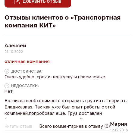
ДОБАВИТЬ ОТЗЫВ
Отзывы клиентов о «Транспортная
компания КИТ»
Алексей
21.10.2022
отличная компания
ДОСТОИНCТВА:
Очень удобно, срок и цена услуги приемлемые.
НЕДОСТАТКИ:
Нет.
Возникла необходимость отправить груз из г. Твери в г.
Владикавказ. Так как уже был опыт работы с этой
компанией,попробовал еще. Груз доставлен
быстро,качественно и не дорого. Рекомендую
Мария
пользоваться услугами этой компании.
Читать отзыв
Всего комментариев к отзыву (0)
12.12.2016