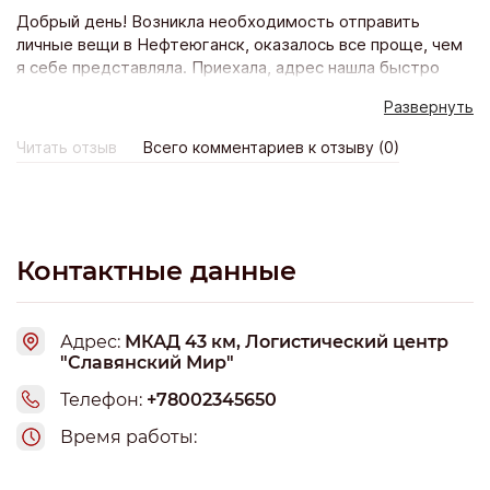
Добрый день! Возникла необходимость отправить
личные вещи в Нефтеюганск, оказалось все проще, чем
я себе представляла. Приехала, адрес нашла быстро
(схема есть на сайте), территориально удобно(у них в
Развернуть
Москве несколько пунктов отправки), приняли,
упаковали, взвесили, измерили достаточно быстро.
Читать отзыв
Всего комментариев к отзыву (0)
Оформили и в указанный день груз был на месте. Сроки
доставки вполне адекватные. Цены более чем
приемлемые. Довольна всем)
Контактные данные
Адрес:
МКАД 43 км, Логистический центр
"Славянский Мир"
Телефон:
+78002345650
Время работы: