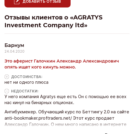
ДОБАВИТЬ ОТЗЫВ
Отзывы клиентов о «AGRATYS
Investment Company ltd»
Барнум
24.04.2020
Это аферист Галочкин Александр Александрович
опять ищет кого кинуть можно.
ДОСТОИНCТВА:
нет ни одного плюса
НЕДОСТАТКИ:
У него компания Agratys еще есть Он с помощью ее всех
нас кинул на бинарных опционах.
Антибукмекер. Обучающий курс по Беттингу 2.0 на сайте
anti-bookmaker.proftraders.net/ Этот курс продает
Александр Галочкин. О нем много написано в интернете
как о мошеннике с компанией Agratys Investment