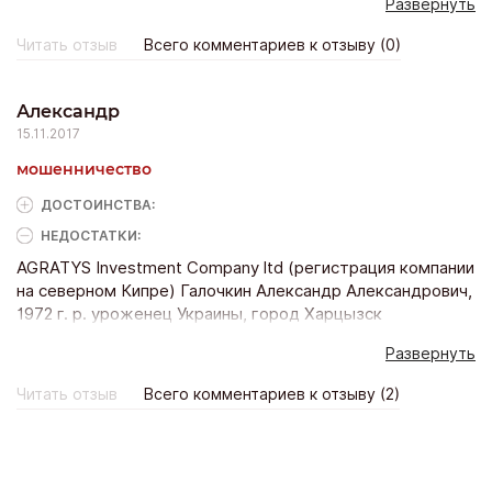
Развернуть
Company ltd. Удивлен что он еще не в тюрьме - ведь на
него неоднократно заводились уголовные дела.
Читать отзыв
Всего комментариев к отзыву (0)
Александр
15.11.2017
мошенничество
ДОСТОИНCТВА:
НЕДОСТАТКИ:
AGRATYS Investment Company ltd (регистрация компании
на северном Кипре) Галочкин Александр Александрович,
1972 г. р. уроженец Украины, город Харцызск
МОШЕННИК в области интернет инвестиций
Развернуть
Регистрация: Украина, г. Бахмут (бывший г. Артемовск) в
Донецкой области. по адресу: ул. Советская д. 18, корп.
Читать отзыв
Всего комментариев к отзыву (2)
общ, кв. 206. (по месту прописки не проживает)
Загранпаспорт серии ЕХ номер 476509, выдан 29.09.2013
года, подразделением 1423 Гражданский паспорт
Украины: серии ВЕ номер 893484, выдан Артемовским