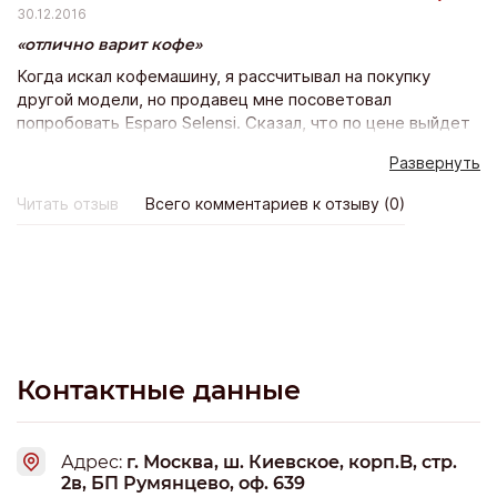
30.12.2016
отлично варит кофе
Когда искал кофемашину, я рассчитывал на покупку
другой модели, но продавец мне посоветовал
попробовать Esparo Selensi. Сказал, что по цене выйдет
также, а функционал гораздо шире и работоспособность
Развернуть
лучше, так что уговорил. Кофе действительно
получается очень вкусный, управление простое, при
Читать отзыв
Всего комментариев к отзыву (0)
изучении инструкции можно быстро сориентироваться.
Контактные данные
Адрес:
г. Москва, ш. Киевское, корп.B, стр.
2в, БП Румянцево, оф. 639