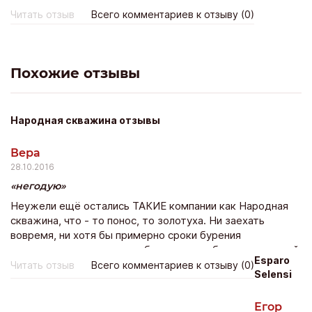
количество времени, помог с подбором модели и в
Читать отзыв
Всего комментариев к отзыву (0)
назначенный срок работы были выполнены.
Похожие отзывы
Народная скважина отзывы
Вера
28.10.2016
негодую
Неужели ещё остались ТАКИЕ компании как Народная
скважина, что - то понос, то золотуха. Ни заехать
вовремя, ни хотя бы примерно сроки бурения
выдержать, ни насосное оборудование без приключений
Esparo
смонтировать.
Читать отзыв
Всего комментариев к отзыву (0)
Selensi
Егор