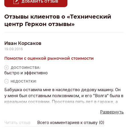
ДОБАВИТЬ ОТЗЫВ
Отзывы клиентов о «Технический
центр Геркон отзывы»
Иван Корсаков
19.09.2016
Помогли с оценкой рыночной стоимости
ДОСТОИНCТВА:
быстро и эффективно
НЕДОСТАТКИ:
Бабушка оставила мне в наследство дедову машину. Он
у меня был отставным полковником, и его "Волга" была в
идеальном состоянии. Простояла пять лет в гараже, а
бабушка с нее пылинки сдувала. Я был очень рад такому
Развернуть
наследству, но никак не мог его оформить, потому что
не слишком люблю возиться с бумагами, да и времени
Читать отзыв
Всего комментариев к отзыву (0)
свободного нет. Но обращение в ТЦ Геркон решило все