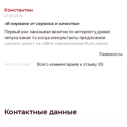
качестве их препаратов. Так же по данным телефонам
Константин
отвечает девушка Виктория, она правда более
27.04.2016
культурна. Их mail – 19112009@bk.ru и
valspree@yaho.com. Дорогие граждане будьте
В нирване от сервиса и качества
аккуратны запуская такие компании в свои помещения с
Первый раз заказывал визитки по интернету,думал
ядохимикатами, могут быть необратимые последствия
чепуха какая то когда клнсультанты предложили
для вашего здоровья и окружающих.
сделать макет на сайте самому.время было,начал
ковыряться с их конструктором. В общем пять минут
Развернуть
потратил и сегодня вот курьер уже мне привез визитки!
Класс, я в нирване,жесткие,аккуратные! В общем сайту
Читать отзыв
Всего комментариев к отзыву (0)
зачет!
Контактные данные