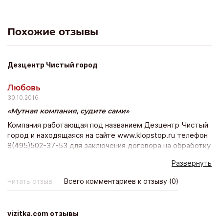
проблемы с оценкой рыночной стоимости, а дальнейшее
оформление прошло без проволочек. Сейчас я уже
неделю хозяин классной раритетной машины. Спасибо!
Похожие отзывы
Дезцентр Чистый город
Любовь
30.10.2016
Мутная компания, судите сами
Компания работающая под названием Дезцентр Чистый
город и находящаяся на сайте www.klopstop.ru телефон
8(495)502-37-53 для заключения договора на обработку
тараканов и клопов дает фирму ИП Понамарева Валерия
Развернуть
Александровна, что противоречит логики, при этом ИП
по виду деятельности не может предоставлять данные
Читать отзыв
Всего комментариев к отзыву (0)
услуги, молодой человек который отвечает на телефоне
и имеющий так же мобильный номер +7(917)17-91-52
начинает нервничать и бросать трубки при более
vizitka.com отзывы
подробных вопросах о сертификации, безопасности и