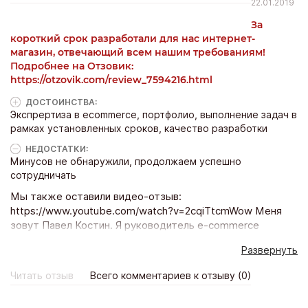
22.01.2019
За
короткий срок разработали для нас интернет-
магазин, отвечающий всем нашим требованиям!
Подробнее на Отзовик:
https://otzovik.com/review_7594216.html
ДОСТОИНCТВА:
Экспрертиза в ecommerce, портфолио, выполнение задач в
рамках установленных сроков, качество разработки
НЕДОСТАТКИ:
Минусов не обнаружили, продолжаем успешно
сотрудничать
Мы также оставили видео-отзыв:
https://www.youtube.com/watch?v=2cqiTtcmWow Меня
зовут Павел Костин. Я руководитель e-commerce
проектов в компании «Ароматный мир». «Ароматный
Развернуть
мир» — это крупнейшая сеть специализированных
винных супермаркетов. Мы работаем с 1998 года.
Читать отзыв
Всего комментариев к отзыву (0)
Сейчас у нас более 460 винных супермаркетов в
Москве, Санкт-Петербурге и других крупных городах