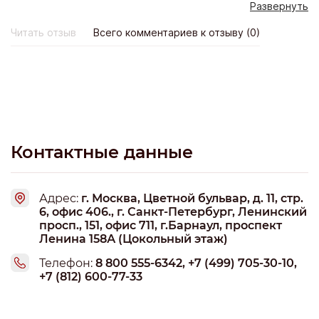
Развернуть
Многие говорили, что это очень дорого и не принесет
никакого положительного результата. Но все - таки я
Читать отзыв
Всего комментариев к отзыву (0)
обратилась в компанию Барс - Групп по совету одной
знакомой и не пожалела. По цене вышло не так дорого,
зато эффект огромный! Посетителей на сайте стало
намного больше, увеличились продажи! Затраты на
рекламу полностью оправдали себя и вышла даже
неплохая прибыль! Спасибо вам, ребята! Вы супер!
Контактные данные
Адрес:
г. Москва, Цветной бульвар, д. 11, стр.
6, офис 406., г. Санкт-Петербург, Ленинский
просп., 151, офис 711, г.Барнаул, проспект
Ленина 158А (Цокольный этаж)
Телефон:
8 800 555-6342, +7 (499) 705-30-10,
+7 (812) 600-77-33