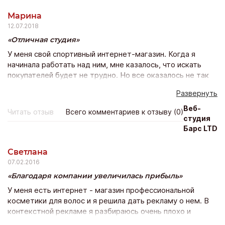
Марина
12.07.2018
Отличная студия
У меня свой спортивный интернет-магазин. Когда я
начинала работать над ним, мне казалось, что искать
покупателей будет не трудно. Но все оказалось не так
просто и продвижения в таких соц. сетях, как ВКонтакте
Развернуть
и Instagram, недостаточно. Тогда я обратилась в Web-
студию WEBBEES для настройки контекстной рекламы.
Веб-
Читать отзыв
Всего комментариев к отзыву (0)
Мне с успехом определили целевую аудиторию, и уже
студия
через пару дней работы специалистов, мне начали
Барс LTD
поступать письма с вопросами и заказы, много заказов.
Наверное, если бы я не обратилась в www.webbees.ru ,
Светлана
мой магазин не был бы так популярен, или вовсе бы не
07.02.2016
существовал.
Благодаря компании увеличилась прибыль
У меня есть интернет - магазин профессиональной
косметики для волос и я решила дать рекламу о нем. В
контекстной рекламе я разбираюсь очень плохо и
поэтому решила поручить это дело профессионалам.