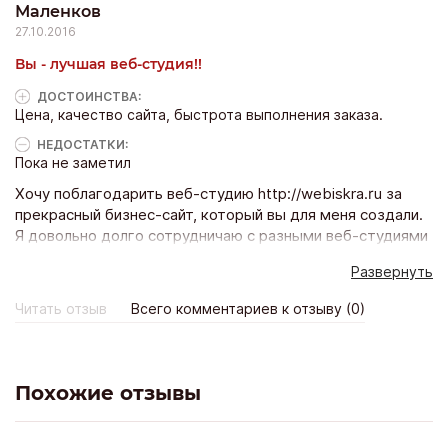
В-третьих, сделали небольшой подарок за заказ -
Маленков
вполне приятный такой нюанс :) Так что я остался
27.10.2016
абсолютно доволен качеством работы.
Вы - лучшая веб-студия!!
ДОСТОИНCТВА:
Цена, качество сайта, быстрота выполнения заказа.
НЕДОСТАТКИ:
Пока не заметил
Хочу поблагодарить веб-студию http://webiskra.ru за
прекрасный бизнес-сайт, который вы для меня создали.
Я довольно долго сотрудничаю с разными веб-студиями
и могу без преувеличения сказать, что вы лучшие и
Развернуть
непревзойденные мастера своего дела. Особенно
приятно удивила цена и та скорость, с которой вы
Читать отзыв
Всего комментариев к отзыву (0)
справились с работой. Я могу с уверенностью
утверждать, что вы приобрели постоянного клиента в
моем лице))
Похожие отзывы