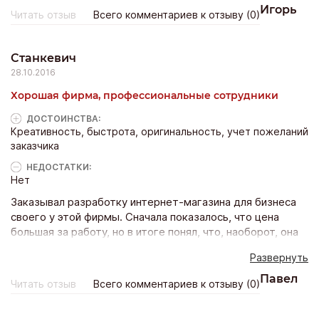
не шаблонное и типичное, были учтены мои пожелания
Игорь
Читать отзыв
Всего комментариев к отзыву (0)
при выполнении работы, оформили мне страницы
контактов, формы связи и карты проезда, как и просил.
В-третьих, сделали небольшой подарок за заказ -
Станкевич
вполне приятный такой нюанс :) Так что я остался
28.10.2016
абсолютно доволен качеством работы.
Хорошая фирма, профессиональные сотрудники
ДОСТОИНCТВА:
Креативность, быстрота, оригинальность, учет пожеланий
заказчика
НЕДОСТАТКИ:
Нет
Заказывал разработку интернет-магазина для бизнеса
своего у этой фирмы. Сначала показалось, что цена
большая за работу, но в итоге понял, что, наоборот, она
не так и велика. Во-первых, сайт мне сделали за 5 дней -
Развернуть
для меня, это быстро. Во-вторых, оформление сайта -
не шаблонное и типичное, были учтены мои пожелания
Павел
Читать отзыв
Всего комментариев к отзыву (0)
при выполнении работы, оформили мне страницы
контактов, формы связи и карты проезда, как и просил.