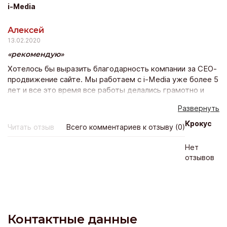
i-Media
Алексей
13.02.2020
рекомендую
Хотелось бы выразить благодарность компании за СЕО-
продвижение сайте. Мы работаем с i-Media уже более 5
лет и все это время все работы делались грамотно и
эффективно! Работники следят за изменениями рынка
Развернуть
интернет-услуг, всегда в курсе последних событий в
сфере СЕЛ, изучают алгоритмы поисковых систем,
Крокус
Читать отзыв
Всего комментариев к отзыву (0)
разрабатывают новые методики продвижения, все
время придумывают и внедряют что то новое и
Нет
получают хорошие результаты. При этом цены на услуги
отзывов
не высокие. Мне хотелось бы отдельно отметить
ответственное отношение сотрудников, хорошую
обратную связь по всем вопросам и эффективность
продвижения ресурса! Рекомендую эту компанию всем,
кому нужен результат по хорошей цене!
Контактные данные