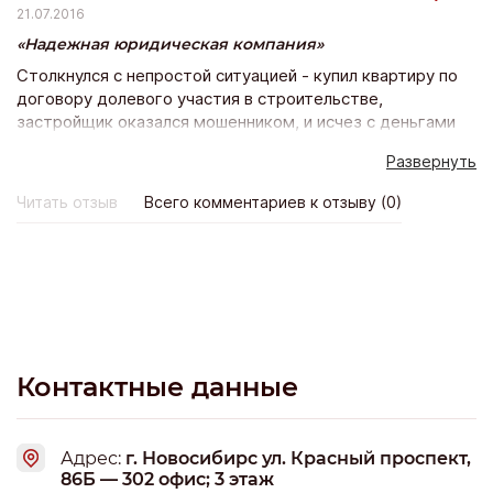
21.07.2016
Надежная юридическая компания
Столкнулся с непростой ситуацией - купил квартиру по
договору долевого участия в строительстве,
застройщик оказался мошенником, и исчез с деньгами
участников строительства. Дело в Арбитражном суде
Развернуть
Московской области вели юристы компании мир-закона,
благодаря их профессионализму мы выиграли дело,
Читать отзыв
Всего комментариев к отзыву (0)
достроили дом, теперь получаем квартиры в
собственность.
Контактные данные
Адрес:
г. Новосибирс ул. Красный проспект,
86Б — 302 офис; 3 этаж