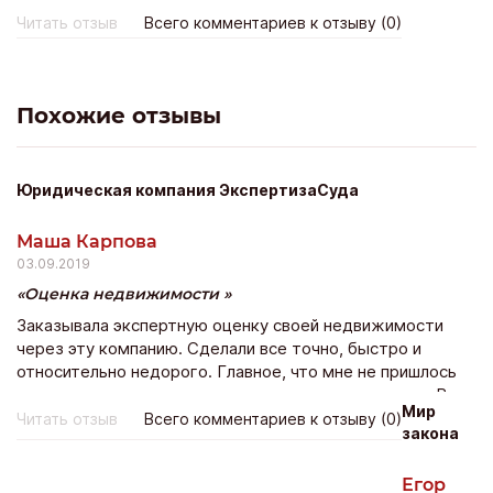
общем поверили, хотя по виду жулик жуликом, не
Читать отзыв
Всего комментариев к отзыву (0)
приятно общаться было совершенно, заплатили денег в
итоге. Две недели нас гоняли по банкам, кормили
завтраками и так ни чем не помогли. Деньги так же
возвращать отказались в достаточно грубой форме.
Похожие отзывы
Сейчас ищем пострадавших от них для подачи
коллективного иска. Люди, не обращайтесь к ним ни
когда!!
Юридическая компания ЭкспертизаСуда
Маша Карпова
03.09.2019
Оценка недвижимости
Заказывала экспертную оценку своей недвижимости
через эту компанию. Сделали все точно, быстро и
относительно недорого. Главное, что мне не пришлось
ездить к ним по несколько раз и все переделывать. Вот
Мир
за это я ценю людей. В общем обращаться можно.
Читать отзыв
Всего комментариев к отзыву (0)
закона
Егор