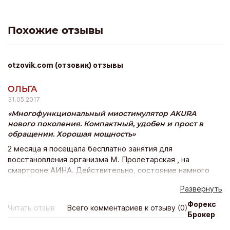
Похожие отзывы
otzovik.com (отзовик) отзывы
ОЛЬГА
31.05.2017
Многофункциональный миостимулятор AKURA
нового поколения. Компактный, удобен и прост в
обращении. Хорошая мощность
2 месяца я посещала бесплатно занятия для
восстановления организма М. Пролетарская , на
смартроне АИНА. Действительно, состояние намного
улучшилось, восстановился сон, исчезли боли в колене(
Развернуть
УЗИ проявил АРТРОЗ, СИНУСИТ, БУРСИТ). После 2-х
месячных посещений встал вопрос о приобретении
Форекс
Читать отзыв
Всего комментариев к отзыву (0)
смартрона АИНА. Хотелось приобрести очень, да
Брокер
консультанты очень милые, все доходчиво объяснили ,