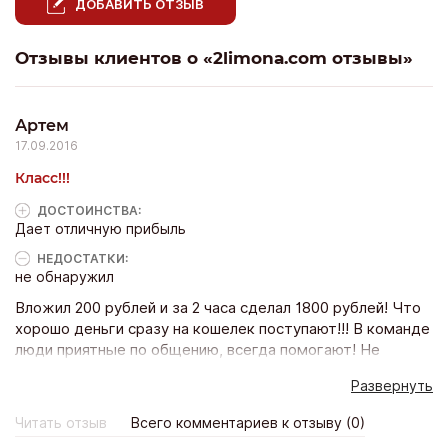
ДОБАВИТЬ ОТЗЫВ
Отзывы клиентов о «2limona.com отзывы»
Артем
17.09.2016
Класс!!!
ДОСТОИНCТВА:
Дает отличную прибыль
НЕДОСТАТКИ:
не обнаружил
Вложил 200 рублей и за 2 часа сделал 1800 рублей! Что
хорошо деньги сразу на кошелек поступают!!! В команде
люди приятные по общению, всегда помогают! Не
регистрируйтесь не по приглашениям- тяжело
Развернуть
заработать будет!!! Если интересуетесь
регистрируйтесь по ссылке
Читать отзыв
Всего комментариев к отзыву (0)
http://2limona.com/p/artem190690