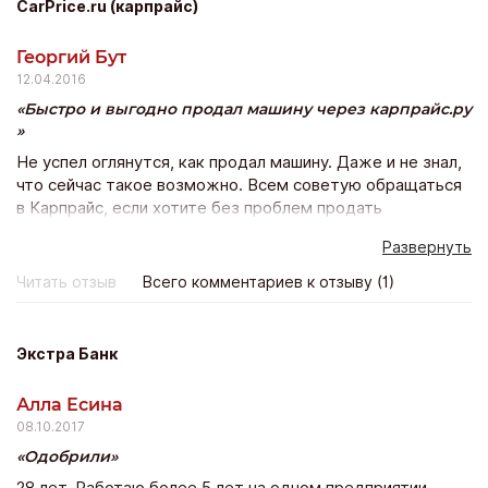
CarPrice.ru (карпрайс)
Георгий Бут
12.04.2016
Быстро и выгодно продал машину через карпрайс.ру
Не успел оглянутся, как продал машину. Даже и не знал,
что сейчас такое возможно. Всем советую обращаться
в Карпрайс, если хотите без проблем продать
автомобиль. Суть сервиса проста как все гениальное.
Развернуть
После диагностики машину выставляют на аукцион, а
там за нее воюют дилеры, предлагая все больше и
Читать отзыв
Всего комментариев к отзыву (1)
больше. В итоге цена получается немного выше
рыночной. А ты сидишь, наблюдаешь за торгами и
посмеиваешься. Все услуги бесплатные. Как сказал
Экстра Банк
менеджер Артем, если цена не устроит, то вы ни за что
не платите. Но меня цена устроила.
Алла Есина
08.10.2017
Одобрили