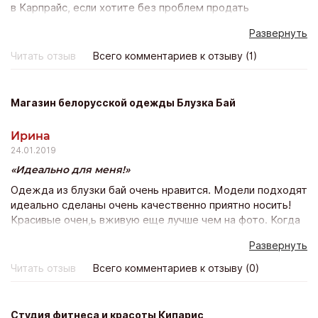
в Карпрайс, если хотите без проблем продать
автомобиль. Суть сервиса проста как все гениальное.
Развернуть
После диагностики машину выставляют на аукцион, а
там за нее воюют дилеры, предлагая все больше и
Читать отзыв
Всего комментариев к отзыву (1)
больше. В итоге цена получается немного выше
рыночной. А ты сидишь, наблюдаешь за торгами и
посмеиваешься. Все услуги бесплатные. Как сказал
Магазин белорусской одежды Блузка Бай
менеджер Артем, если цена не устроит, то вы ни за что
не платите. Но меня цена устроила.
Ирина
24.01.2019
Идеально для меня!
Одежда из блузки бай очень нравится. Модели подходят
идеально сделаны очень качественно приятно носить!
Красивые очен,ь вживую еще лучше чем на фото. Когда
заказала в 1-ый раз, опасалась подойдёт ли? Сейчас
Развернуть
оформляю уже 10 заказ и счастью моему нет предела!
Всё подошло, качество прекрасно и доставка почтой
Читать отзыв
Всего комментариев к отзыву (0)
всего неделя! Благодарю магазин и его персоналу Буду
покпать ещё!
Студия фитнеса и красоты Кипарис