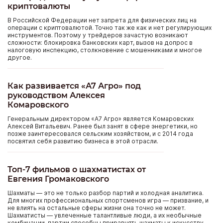
криптовалюты
В Российской Федерации нет запрета для физических лиц на
операции с криптовалютой. Точно так же как и нет регулирующих
инструментов. Поэтому у трейдеров зачастую возникают
сложности: блокировка банковских карт, вызов на допрос в
налоговую инспекцию, столкновение с мошенниками и многое
другое.
Как развивается «А7 Агро» под
руководством Алексея
Комаровского
Генеральным директором «А7 Агро» является Комаровских
Алексей Витальевич. Ранее был занят в сфере энергетики, но
позже заинтересовался сельским хозяйством, и с 2014 года
посвятил себя развитию бизнеса в этой отрасли.
Топ-7 фильмов о шахматистах от
Евгения Громаковского
Шахматы — это не только разбор партий и холодная аналитика.
Для многих профессиональных спортсменов игра — призвание, и
не влиять на остальные сферы жизни она точно не может.
Шахматисты — увлеченные талантливые люди, а их необычные
комбинации, партии способны приравнять шахматы к искусству.