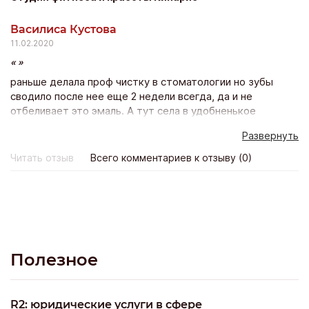
Василиса Кустова
11.02.2020
раньше делала проф чистку в стоматологии но зубы
сводило после нее еще 2 недели всегда, да и не
отбеливает это эмаль. А тут села в удобненькое
креселко, полчасика расслабилась и красота!! Зубы
Развернуть
белее тона на два уже после 1 процедуры! Боли нет
никакой – просто волшебно и результат будет держатся
Читать отзыв
Всего комментариев к отзыву (0)
минимум полгода! Класс! Лично я эту процедуру
повторю с удовольствием))
Полезное
R2: юридические услуги в сфере