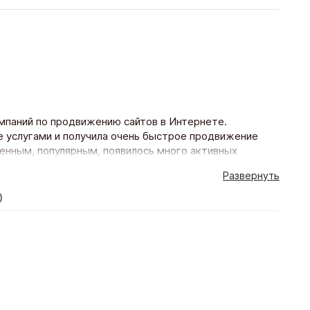
мпаний по продвижению сайтов в Интернете.
е услугами и получила очень быстрое продвижение
ленным, популярным, появилось много активных
е услуги и прекрасные цены!)
Развернуть
)