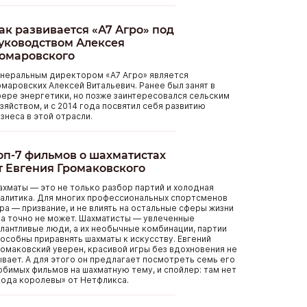
ак развивается «А7 Агро» под
уководством Алексея
омаровского
енеральным директором «А7 Агро» является
маровских Алексей Витальевич. Ранее был занят в
ере энергетики, но позже заинтересовался сельским
зяйством, и с 2014 года посвятил себя развитию
знеса в этой отрасли.
оп-7 фильмов о шахматистах
т Евгения Громаковского
хматы — это не только разбор партий и холодная
алитика. Для многих профессиональных спортсменов
ра — призвание, и не влиять на остальные сферы жизни
а точно не может. Шахматисты — увлеченные
лантливые люди, а их необычные комбинации, партии
особны приравнять шахматы к искусству. Евгений
омаковский уверен, красивой игры без вдохновения не
вает. А для этого он предлагает посмотреть семь его
бимых фильмов на шахматную тему, и спойлер: там нет
ода королевы» от Нетфликса.