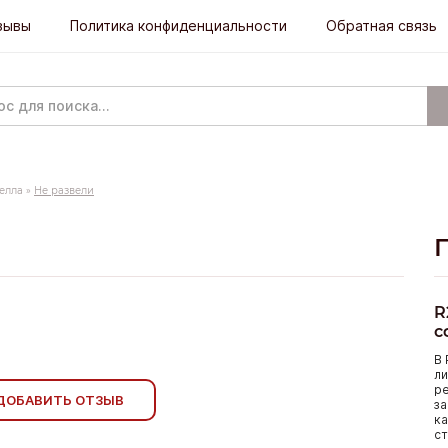
зывы
Политика конфиденциальности
Обратная связь
елла
»
Не развели
R
с
В 
ли
р
ДОБАВИТЬ ОТЗЫВ
за
ка
ст