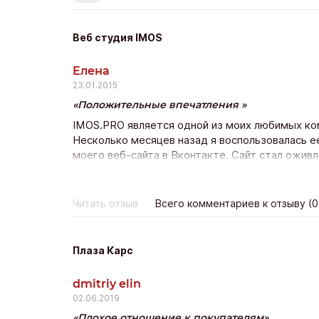
Веб студия IMOS
Елена
23.01.2015
Положительные впечатления
IMOS.PRO является одной из моих любимых ко
Несколько месяцев назад я воспользовалась е
моего веб-сайта в Вконтакте. Сайт стал ожив
участников группы, спасибо вам, у вас отличны
Читать отзыв
Всего комментариев к отзыву (0
Плаза Карс
dmitriy elin
02.06.2019
Плохое отношение к покупателям