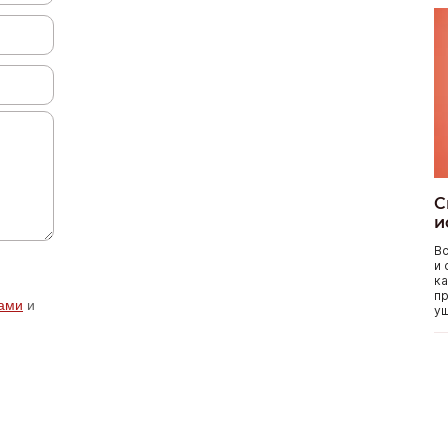
С
и
Вс
и 
ка
пр
ами
и
уш