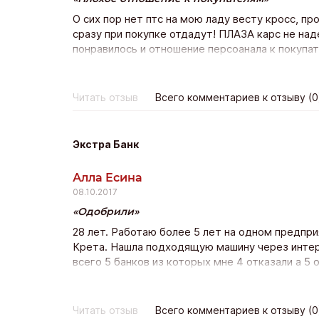
О сих пор нет птс на мою ладу весту кросс, пр
сразу при покупке отдадут! ПЛАЗА карс не на
понравилось и отношение персоанала к покупа
состоялась, но остался неприятный осадок.
Читать отзыв
Всего комментариев к отзыву (0
Экстра Банк
Алла Есина
08.10.2017
Одобрили
28 лет. Работаю более 5 лет на одном предпр
Крета. Нашла подходящую машину через интерн
всего 5 банков из которых мне 4 отказали а 5 
нашла Экстра банк и оставила заявку на сайте 
только с Экстра банка с других даже не пере
со страховкой дсаго на авто (это расширенный
Читать отзыв
Всего комментариев к отзыву (0