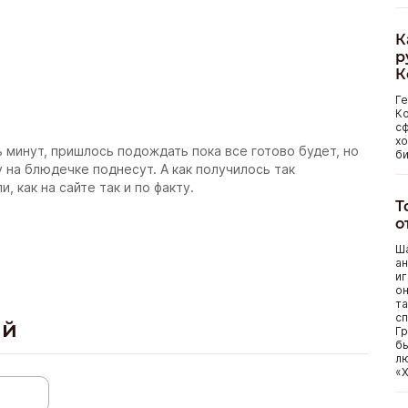
К
р
К
Г
Ко
сф
хо
 минут, пришлось подождать пока все готово будет, но
би
у на блюдечке поднесут. А как получилось так
, как на сайте так и по факту.
Т
о
Ша
ан
иг
он
та
сп
ий
Гр
бы
лю
«Х