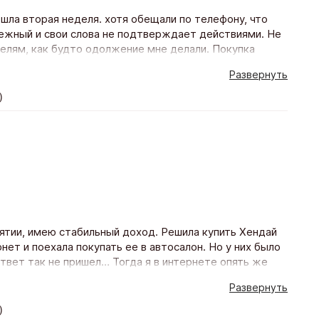
ошла вторая неделя. хотя обещали по телефону, что
дежный и свои слова не подтверждает действиями. Не
телям, как будто одолжение мне делали. Покупка
Развернуть
)
иятии, имею стабильный доход. Решила купить Хендай
ет и поехала покупать ее в автосалон. Но у них было
ответ так не пришел… Тогда я в интернете опять же
и еще в нескольких банках тоже. Пригласили меня
Развернуть
звонили. Предложили программу кредитования на 5 лет
 пакет осаго). Оформила кредит одним днем поехала и
)