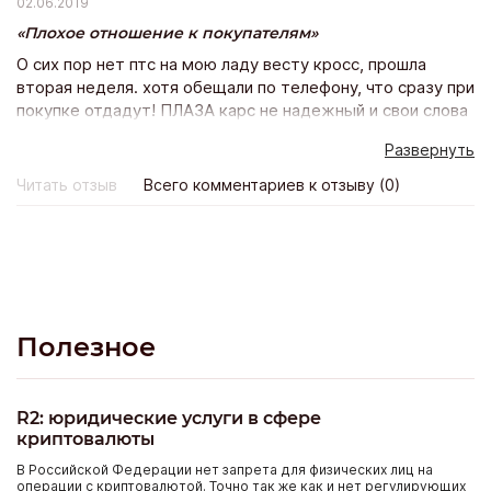
02.06.2019
Плохое отношение к покупателям
О сих пор нет птс на мою ладу весту кросс, прошла
вторая неделя. хотя обещали по телефону, что сразу при
покупке отдадут! ПЛАЗА карс не надежный и свои слова
не подтверждает действиями. Не понравилось и
Развернуть
отношение персоанала к покупателям, как будто
одолжение мне делали. Покупка состоялась, но остался
Читать отзыв
Всего комментариев к отзыву (0)
неприятный осадок.
Полезное
R2: юридические услуги в сфере
криптовалюты
В Российской Федерации нет запрета для физических лиц на
операции с криптовалютой. Точно так же как и нет регулирующих