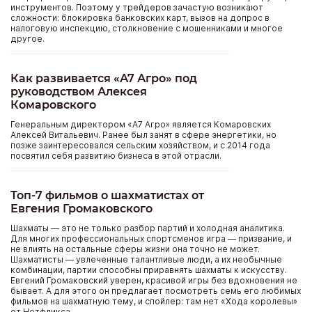
инструментов. Поэтому у трейдеров зачастую возникают
сложности: блокировка банковских карт, вызов на допрос в
налоговую инспекцию, столкновение с мошенниками и многое
другое.
Как развивается «А7 Агро» под
руководством Алексея
Комаровского
Генеральным директором «А7 Агро» является Комаровских
Алексей Витальевич. Ранее был занят в сфере энергетики, но
позже заинтересовался сельским хозяйством, и с 2014 года
посвятил себя развитию бизнеса в этой отрасли.
Топ-7 фильмов о шахматистах от
Евгения Громаковского
Шахматы — это не только разбор партий и холодная аналитика.
Для многих профессиональных спортсменов игра — призвание, и
не влиять на остальные сферы жизни она точно не может.
Шахматисты — увлеченные талантливые люди, а их необычные
комбинации, партии способны приравнять шахматы к искусству.
Евгений Громаковский уверен, красивой игры без вдохновения не
бывает. А для этого он предлагает посмотреть семь его любимых
фильмов на шахматную тему, и спойлер: там нет «Хода королевы»
от Нетфликса.