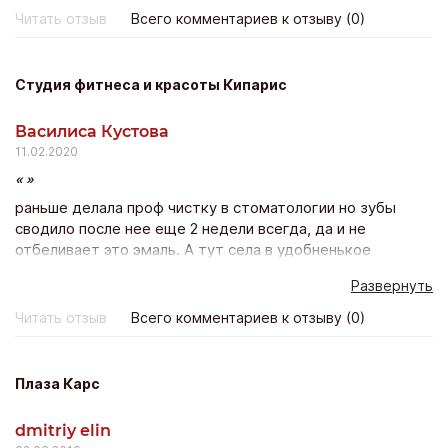
Всё подошло, качество прекрасно и доставка почтой
Читать отзыв
Всего комментариев к отзыву (0)
всего неделя! Благодарю магазин и его персоналу Буду
покпать ещё!
Студия фитнеса и красоты Кипарис
Василиса Кустова
11.02.2020
раньше делала проф чистку в стоматологии но зубы
сводило после нее еще 2 недели всегда, да и не
отбеливает это эмаль. А тут села в удобненькое
креселко, полчасика расслабилась и красота!! Зубы
Развернуть
белее тона на два уже после 1 процедуры! Боли нет
никакой – просто волшебно и результат будет держатся
Читать отзыв
Всего комментариев к отзыву (0)
минимум полгода! Класс! Лично я эту процедуру
повторю с удовольствием))
Плаза Карс
dmitriy elin